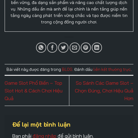
bền vững, đa dạng sản phẩm và nâng cao chất lượng dịch
vụ. Những dấu ấn mà anh để lại chính là nền tảng giúp nền
tảng ngày càng phát triển vững chắc và tạo được niềm tin
trong cộng đồng người chơi.
Bài viết này được đăng trong
BLOG
. Đánh dấu
liên kết thường trực
.
Game Slot Phổ Biến – Top
So Sánh Các Game Slot –
Slot Hot & Cách Chơi Hiệu
Chọn Đúng, Chơi Hiệu Quả
Quả
Hơn
Để lại một bình luận
Bạn phải
đăng nhập
để gửi bình luận.