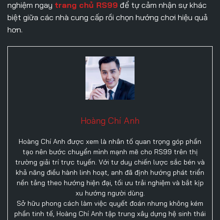
nghiệm ngay
trang chủ RS99
để tự cảm nhận sự khác
biệt giữa các nhà cung cấp rồi chọn hướng chơi hiệu quả
hơn.
Hoàng Chí Anh
Hoàng Chí Anh được xem là nhân tố quan trọng góp phần
tạo nên bước chuyển mình mạnh mẽ cho RS99 trên thị
trường giải trí trực tuyến. Với tư duy chiến lược sắc bén và
khả năng điều hành linh hoạt, anh đã định hướng phát triển
nền tảng theo hướng hiện đại, tối ưu trải nghiệm và bắt kịp
xu hướng người dùng.
Sở hữu phong cách làm việc quyết đoán nhưng không kém
phần tinh tế, Hoàng Chí Anh tập trung xây dựng hệ sinh thái