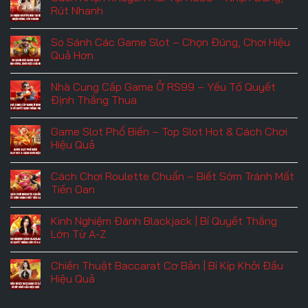
Báo
Casino
luận
Rút Nhanh
Tân
–
ở
Binh
5
Điều
Không
RS99
Điều
Kiện
có
So Sánh Các Game Slot – Chọn Đúng, Chơi Hiệu
Cần
Quan
Nhận
bình
Biết
Trọng
Thưởng
luận
Quả Hơn
Cần
RS99
ở
Phải
–
Cách
Không
Nắm
Cập
Nhận
có
Nhà Cung Cấp Game Ở RS99 – Yếu Tố Quyết
Rõ
Nhật
Khuyến
bình
Mới
Mãi
luận
Định Thắng Thua
Nhất
Tại
ở
2026
RS99
So
Không
–
Sánh
có
Game Slot Phổ Biến – Top Slot Hot & Cách Chơi
Nhận
Các
bình
Đúng,
Game
luận
Hiệu Quả
Rút
Slot
ở
Nhanh
–
Nhà
Không
Chọn
Cung
có
Cách Chơi Roulette Chuẩn – Biết Sớm Tránh Mất
Đúng,
Cấp
bình
Chơi
Game
luận
Tiền Oan
Hiệu
Ở
ở
Quả
RS99
Game
Không
Hơn
–
Slot
có
Kinh Nghiệm Đánh Blackjack | Bí Quyết Thắng
Yếu
Phổ
bình
Tố
Biến
luận
Lớn Từ A-Z
Quyết
–
ở
Định
Top
Cách
Không
Thắng
Slot
Chơi
có
Chiến Thuật Baccarat Cơ Bản | Bí Kíp Khởi Đầu
Thua
Hot
Roulette
bình
&
Chuẩn
luận
Hiệu Quả
Cách
–
ở
Chơi
Biết
Kinh
Không
Hiệu
Sớm
Nghiệm
có