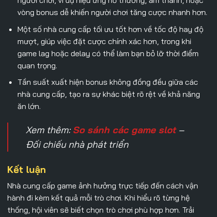
vòng bonus dễ khiến người chơi tăng cược nhanh hơn.
Một số nhà cung cấp tối ưu tốt hơn về tốc độ hay độ
mượt, giúp việc đặt cược chính xác hơn, trong khi
game lag hoặc delay có thể làm bạn bỏ lỡ thời điểm
quan trọng.
Tần suất xuất hiện bonus không đồng đều giữa các
nhà cung cấp, tạo ra sự khác biệt rõ rệt về khả năng
ăn lớn.
Xem thêm:
So sánh các game slot
–
Đối chiếu nhà phát triển
Kết luận
Nhà cung cấp game ảnh hưởng trực tiếp đến cách vận
hành đi kèm kết quả mỗi trò chơi. Khi hiểu rõ từng hệ
thống, hội viên sẽ biết chọn trò chơi phù hợp hơn. Trải