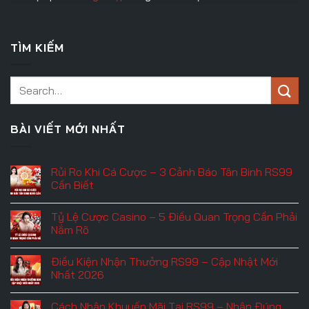
TÌM KIẾM
BÀI VIẾT MỚI NHẤT
Rủi Ro Khi Cá Cược – 3 Cảnh Báo Tân Binh RS99
Cần Biết
Không
có
Tỷ Lệ Cược Casino – 5 Điều Quan Trọng Cần Phải
bình
luận
Nắm Rõ
ở
Rủi
Không
Ro
có
Điều Kiện Nhận Thưởng RS99 – Cập Nhật Mới
Khi
bình
Cá
luận
Nhất 2026
Cược
ở
–
Tỷ
Không
3
Lệ
có
Cách Nhận Khuyến Mãi Tại RS99 – Nhận Đúng,
Cảnh
Cược
bình