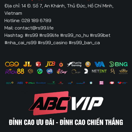
Địa chỉ: 14 Đ. Số 7, An Khánh, Thủ Đức, Hồ Chí Minh,
Vietnam
Hotline: 028 189 6789
Mail:
contact@rs99.life
Hashtag: #rs99 #rs99life #rs99_no_hu #rs99bet
#nha_cai_rs99 #rs99_casino #rs99_ban_ca