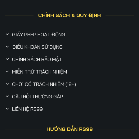
CHÍNH SÁCH & QUY ĐỊNH
GIẤY PHÉP HOẠT ĐỘNG
ĐIỀU KHOẢN SỬ DỤNG
CHÍNH SÁCH BẢO MẬT
MIỄN TRỪ TRÁCH NHIỆM
CHƠI CÓ TRÁCH NHIỆM (18+)
CÂU HỎI THƯỜNG GẶP
LIÊN HỆ RS99
HƯỚNG DẪN RS99