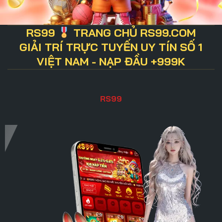
RS99
TRANG CHỦ RS99.COM
GIẢI TRÍ TRỰC TUYẾN UY TÍN SỐ 1
VIỆT NAM - NẠP ĐẦU +999K
RS99