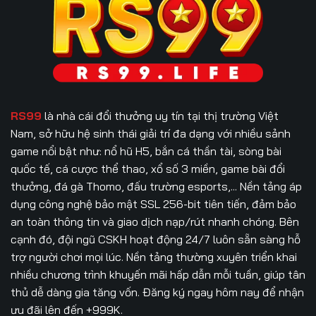
RS99
là nhà cái đổi thưởng uy tín tại thị trường Việt
Nam, sở hữu hệ sinh thái giải trí đa dạng với nhiều sảnh
game nổi bật như: nổ hũ H5, bắn cá thần tài, sòng bài
quốc tế, cá cược thể thao, xổ số 3 miền, game bài đổi
thưởng, đá gà Thomo, đấu trường esports,... Nền tảng áp
dụng công nghệ bảo mật SSL 256-bit tiên tiến, đảm bảo
an toàn thông tin và giao dịch nạp/rút nhanh chóng. Bên
cạnh đó, đội ngũ CSKH hoạt động 24/7 luôn sẵn sàng hỗ
trợ người chơi mọi lúc. Nền tảng thường xuyên triển khai
nhiều chương trình khuyến mãi hấp dẫn mỗi tuần, giúp tân
thủ dễ dàng gia tăng vốn. Đăng ký ngay hôm nay để nhận
ưu đãi lên đến +999K.