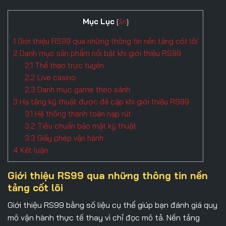
Mục Lục
[
ẩn
]
1
Giới thiệu RS99 qua những thông tin nền tảng cốt lõi
2
Danh mục sản phẩm nổi bật khi giới thiệu RS99
2.1
Thể thao trực tuyến
2.2
Live casino
2.3
Danh mục game theo sảnh
3
Hạ tầng kỹ thuật được đề cập khi giới thiệu RS99
3.1
Hệ thống thanh toán nạp rút
3.2
Tiêu chuẩn bảo mật kỹ thuật
3.3
Giấy phép vận hành
4
Kết luận
Giới thiệu RS99 qua những thông tin nền
tảng cốt lõi
Giới thiệu RS99
bằng số liệu cụ thể giúp bạn đánh giá quy
mô vận hành thực tế thay vì chỉ đọc mô tả. Nền tảng