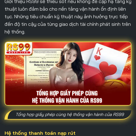
Giới thiệu RS99
sẽ thiếu sót nếu không đề cập hạ tầng kỹ
thuật luôn đảm bảo cho nền tảng vận hành ổn định liên
tục. Những tiêu chuẩn kỹ thuật này ảnh hưởng trực tiếp
đến độ tin cậy của từng giao dịch tài chính phát sinh trên
hệ thống.
Tổng hợp giấy phép cùng hệ thống vận hành của RS99
Hệ thống thanh toán nạp rút