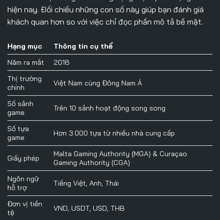
hiện nay. Đối chiếu những con số này giúp bạn đánh giá
khách quan hơn so với việc chỉ đọc phần mô tả bề mặt.
Hạng mục
Thông tin cụ thể
Năm ra mắt
2018
Thị trường
Việt Nam cùng Đông Nam Á
chính
Số sảnh
Trên 10 sảnh hoạt động song song
game
Số tựa
Hơn 3.000 tựa từ nhiều nhà cung cấp
game
Malta Gaming Authority (MGA) & Curaçao
Giấy phép
Gaming Authority (CGA)
Ngôn ngữ
Tiếng Việt, Anh, Thái
hỗ trợ
Đơn vị tiền
VND, USDT, USD, THB
tệ