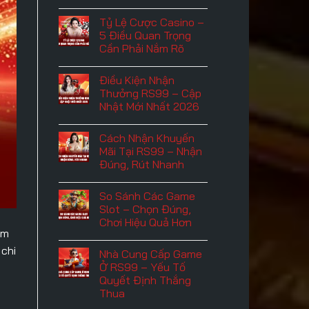
Không
có
Tỷ Lệ Cược Casino –
bình
luận
5 Điều Quan Trọng
ở
Cần Phải Nắm Rõ
Rủi
Ro
Không
Khi
có
Cá
Điều Kiện Nhận
bình
Cược
luận
Thưởng RS99 – Cập
–
ở
3
Nhật Mới Nhất 2026
Tỷ
Cảnh
Lệ
Báo
Không
Cược
Tân
có
Casino
Cách Nhận Khuyến
Binh
bình
–
RS99
luận
Mãi Tại RS99 – Nhận
5
ở
Cần
Điều
Đúng, Rút Nhanh
Điều
Biết
Quan
Kiện
Trọng
Không
Nhận
Cần
có
Thưởng
So Sánh Các Game
Phải
bình
RS99
Nắm
luận
Slot – Chọn Đúng,
–
ở
Rõ
Cập
Chơi Hiệu Quả Hơn
Cách
Nhật
ẩm
Nhận
Mới
Không
Khuyến
Nhất
có
 chi
Mãi
Nhà Cung Cấp Game
2026
bình
Tại
luận
Ở RS99 – Yếu Tố
RS99
ở
–
Quyết Định Thắng
So
Nhận
Sánh
Thua
Đúng,
Các
Rút
Game
Không