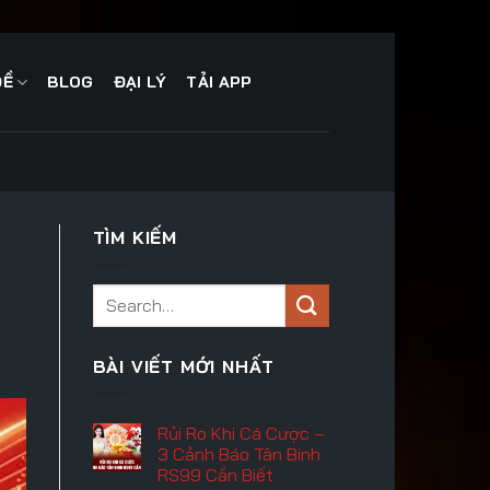
ĐỀ
BLOG
ĐẠI LÝ
TẢI APP
TÌM KIẾM
BÀI VIẾT MỚI NHẤT
Rủi Ro Khi Cá Cược –
3 Cảnh Báo Tân Binh
RS99 Cần Biết