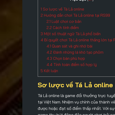
1
Sơ lược về Tá Lả online
2
Hướng dẫn chơi Tá Lả online tại RS99
2.1
Luật chơi cơ bản
2.2
Cách tính điểm
3
Một số thuật ngữ Tá Lả phổ biến
4
Bí quyết chơi Tá Lả online thắng lớn tại
4.1
Quan sát và ghi nhớ bài
4.2
Đánh những lá khó tạo phỏm
4.3
Chọn bàn phù hợp
4.4
Tính toán điểm số hợp lý
5
Kết luận
Sơ lược về Tá Lả online
Tá Lả online
là game đổi thưởng trực tuyến
tại Việt Nam. Nhiệm vụ chính của thành v
được hoặc đạt số điểm thấp nhất. Với sự 
game thu hút đông đảo người chơi trải ng