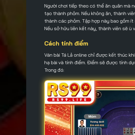
Người chơi tiếp theo có thể ăn quân mà n
tạo thành phỏm. Nếu không ăn, thành viên
thành các phỏm. Tập hợp này bao gồm ít n
Nếu sở hữu liên kết này, thành viên sẽ ù 
Cách tính điểm
Ván bài
Tá Lả online
chỉ được kết thúc khi
hạ bài và tính điểm. Điểm sẽ được tính dự
Trong đó: