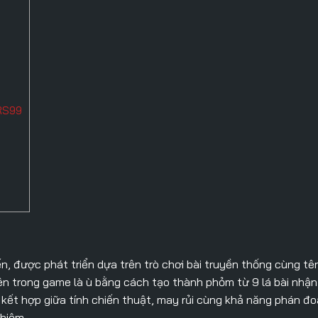
 RS99
, được phát triển dựa trên trò chơi bài truyền thống cùng tê
iên trong game là ù bằng cách tạo thành phỏm từ 9 lá bài nhận
kết hợp giữa tính chiến thuật, may rủi cùng khả năng phán đo
hiệm.