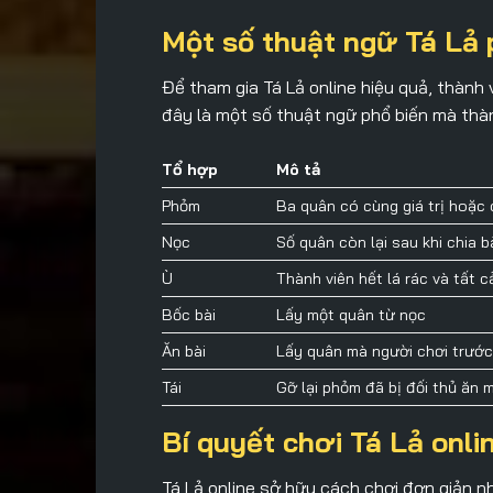
Một số thuật ngữ Tá Lả 
Để tham gia
Tá Lả online
hiệu quả, thành 
đây là một số thuật ngữ phổ biến mà thành
Tổ hợp
Mô tả
Phỏm
Ba quân có cùng giá trị hoặc 
Nọc
Số quân còn lại sau khi chia b
Ù
Thành viên hết lá rác và tất 
Bốc bài
Lấy một quân từ nọc
Ăn bài
Lấy quân mà người chơi trướ
Tái
Gỡ lại phỏm đã bị đối thủ ăn 
Bí quyết chơi Tá Lả onli
Tá Lả online
sở hữu cách chơi đơn giản nh