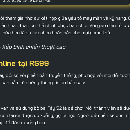
Giới thiệu về Tá Lả online
i tham gia nhờ sự kết hợp giữa yếu tố may mắn và kỹ năng. 
viên hoàn toàn có thể chinh phục bàn chơi. Với giao diện tối ưu
y hứa hẹn là sự lựa chọn hoàn hảo cho mọi game thủ.
 Xếp binh chiến thuật cao
line tại RS99
 đổi so với phiên bản truyền thống, phù hợp với mọi đối tượn
n cần nắm rõ những thông tin cơ bản sau:
ván và sử dụng bộ bài Tây 52 lá để chơi. Mỗi thành viên sẽ đ
còn lại sẽ được úp xuống, gọi là nọc. Người đầu tiên sẽ bóc m
ay để đánh xuống bàn.