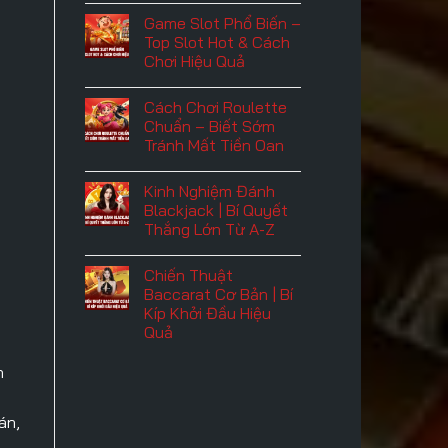
Nhanh
Slot
có
Game Slot Phổ Biến –
–
bình
Chọn
luận
Top Slot Hot & Cách
ở
Đúng,
Chơi Hiệu Quả
Nhà
Chơi
Cung
Hiệu
Không
Cấp
Quả
có
Game
Hơn
Cách Chơi Roulette
bình
Ở
luận
Chuẩn – Biết Sớm
RS99
ở
–
Tránh Mất Tiền Oan
Game
Yếu
Slot
Tố
Không
Phổ
Quyết
có
Biến
Kinh Nghiệm Đánh
Định
bình
–
Thắng
luận
Blackjack | Bí Quyết
Top
ở
Thua
Slot
Thắng Lớn Từ A-Z
Cách
Hot
Chơi
&
Không
Roulette
Cách
có
Chuẩn
Chiến Thuật
Chơi
bình
–
Hiệu
luận
Baccarat Cơ Bản | Bí
Biết
ở
Quả
Sớm
Kíp Khởi Đầu Hiệu
Kinh
Tránh
Nghiệm
Quả
Mất
Đánh
Tiền
Blackjack
Không
Oan
|
có
n
Bí
bình
Quyết
luận
ở
Thắng
Chiến
Lớn
án,
Thuật
Từ
Baccarat
A-