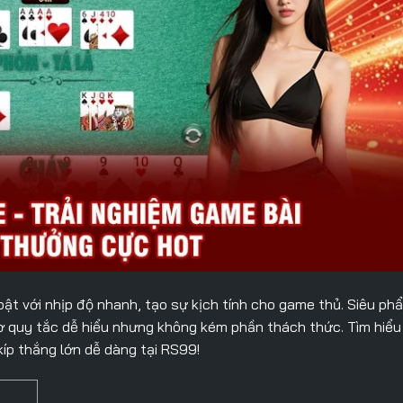
bật với nhịp độ nhanh, tạo sự kịch tính cho game thủ. Siêu ph
ờ quy tắc dễ hiểu nhưng không kém phần thách thức. Tìm hiểu
kíp thắng lớn dễ dàng tại RS99!