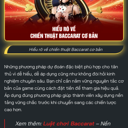
Hiểu rõ về chiến thuật Baccarat cơ bản
Những phương pháp dự đoán đặc biệt phù hợp cho tân
thủ vì dễ hiểu, dễ áp dụng cũng như không đòi hỏi kinh
nghiệm chuyên sâu. Bạn chỉ cần nắm vững nguyên tắc cơ
bản của game cùng cách đặt tiền để tham gia hiệu quả.
Áp dụng đúng phương pháp giúp thành viên xây dựng nền
tảng vững chắc trước khi chuyển sang các chiến lược
cao hơn.
Xem thêm:
Luật chơi Baccarat
– Nền