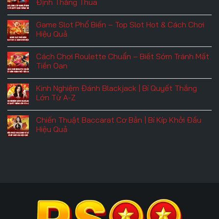
Định Thắng Thua
Nhất
Tại
ở
2026
RS99
So
Không
–
Sánh
có
Game Slot Phổ Biến – Top Slot Hot & Cách Chơi
Nhận
Các
bình
Đúng,
Game
luận
Hiệu Quả
Rút
Slot
ở
Nhanh
–
Nhà
Không
Chọn
Cung
có
Cách Chơi Roulette Chuẩn – Biết Sớm Tránh Mất
Đúng,
Cấp
bình
Chơi
Game
luận
Tiền Oan
Hiệu
Ở
ở
Quả
RS99
Game
Không
Hơn
–
Slot
có
Kinh Nghiệm Đánh Blackjack | Bí Quyết Thắng
Yếu
Phổ
bình
Tố
Biến
luận
Lớn Từ A-Z
Quyết
–
ở
Định
Top
Cách
Không
Thắng
Slot
Chơi
có
Chiến Thuật Baccarat Cơ Bản | Bí Kíp Khởi Đầu
Thua
Hot
Roulette
bình
&
Chuẩn
luận
Hiệu Quả
Cách
–
ở
Chơi
Biết
Kinh
Không
Hiệu
Sớm
Nghiệm
có
Quả
Tránh
Đánh
bình
Mất
Blackjack
luận
Tiền
|
ở
Oan
Bí
Chiến
Quyết
Thuật
Thắng
Baccarat
Lớn
Cơ
Từ
Bản
A-
|
Z
Bí
Kíp