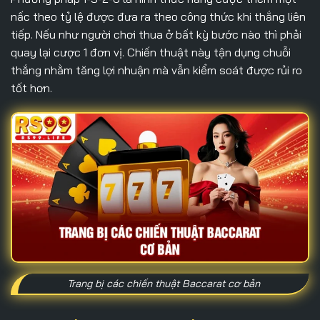
nấc theo tỷ lệ được đưa ra theo công thức khi thắng liên
tiếp. Nếu như người chơi thua ở bất kỳ bước nào thì phải
quay lại cược 1 đơn vị. Chiến thuật này tận dụng chuỗi
thắng nhằm tăng lợi nhuận mà vẫn kiểm soát được rủi ro
tốt hơn.
Trang bị các chiến thuật Baccarat cơ bản