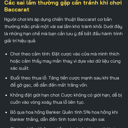
Các sai lầm thường gặp cần tránh khi chơi
Baccarat
Người chơi khi áp dụng chiến thuật Baccarat cơ bản
thường mắc phải một vài sai lầm khó tránh khỏi. Dưới đây
là những hạn chế mà bạn cần lưu ý để bắt đầu hành trình
giải trí hiệu quả:
Chơi theo cảm tính: Đặt cược vào cửa mà mình thích
hoặc cảm thấy may mắn thay vì dựa vào dữ liệu cùng
xác suất.
Đuổi theo thua lỗ: Tăng tiền cược mạnh sau khi thua
để gỡ gạc, dễ dẫn đến mất trắng vốn.
Không đặt giới hạn chơi: Cược không có giới hạn, dễ bị
cuốn vào vòng xoáy thua lỗ liên tục.
Bỏ qua hoa hồng Banker: Quên tính 5% hoa hồng khi
Banker thắng, dẫn đến tính toán lợi nhuận sai.