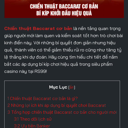
Chiến thuật Baccarat cơ bản
là nền tảng quan trọng
giúp người mới làm quen và kiểm soát tốt hơn trò chơi bài
kinh điển này. Với những bí quyết đơn giản nhưng hiệu
quả, thành viên có thể giảm thiểu rủi ro cũng như tăng tỷ
lệ thắng khi dự đoán. Hãy cùng tìm hiểu chi tiết để nắm
bắt các áp dụng bí kíp chơi hiệu quả trong siêu phẩm
casino này tại RS99!
Mục Lục
[
ẩn
]
1
Chiến thuật Baccarat cơ bản là gì?
2
Những lợi ích khi áp dụng bí quyết chơi Baccarat
3
Tổng hợp chiến thuật Baccarat cơ bản cho người mới
3.1
Theo dõi lịch sử
3.2
Ưu tiên Banker