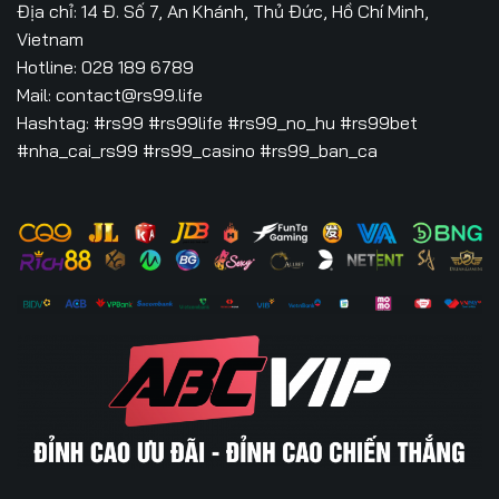
Địa chỉ: 14 Đ. Số 7, An Khánh, Thủ Đức, Hồ Chí Minh,
Vietnam
Hotline: 028 189 6789
Mail:
contact@rs99.life
Hashtag: #rs99 #rs99life #rs99_no_hu #rs99bet
#nha_cai_rs99 #rs99_casino #rs99_ban_ca