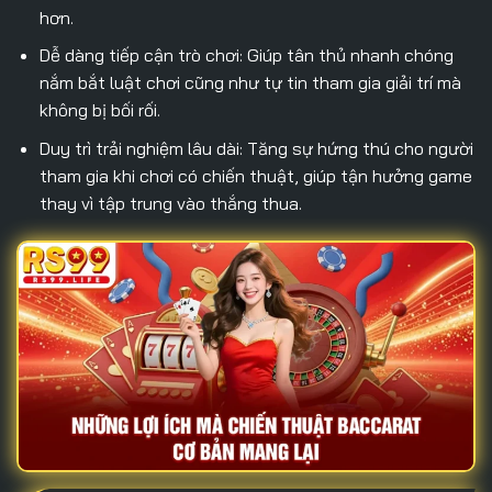
hơn.
Dễ dàng tiếp cận trò chơi: Giúp tân thủ nhanh chóng
nắm bắt luật chơi cũng như tự tin tham gia giải trí mà
không bị bối rối.
Duy trì trải nghiệm lâu dài: Tăng sự hứng thú cho người
tham gia khi chơi có chiến thuật, giúp tận hưởng game
thay vì tập trung vào thắng thua.