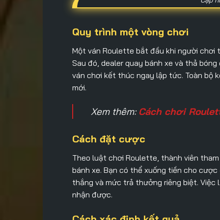
Cập n
Quy trình một vòng chơi
Một ván Roulette bắt đầu khi người chơi 
Sau đó, dealer quay bánh xe và thả bóng 
ván chơi kết thúc ngay lập tức. Toàn bộ
mới.
Xem thêm:
Cách chơi Roulet
Cách đặt cược
Theo luật chơi Roulette, thành viên tham 
bánh xe. Bạn có thể xuống tiền cho cược đ
thắng và mức trả thưởng riêng biệt. Việc
nhận được.
Cách xác định kết quả