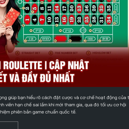
ọng giúp bạn hiểu rõ cách đặt cược và cơ chế hoạt động của 
 viên hạn chế sai lầm khi mới tham gia, qua đó tối ưu cơ hội
nghiệm phiên bản game chuẩn quốc tế.