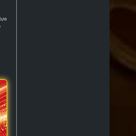
lựa
p
õ