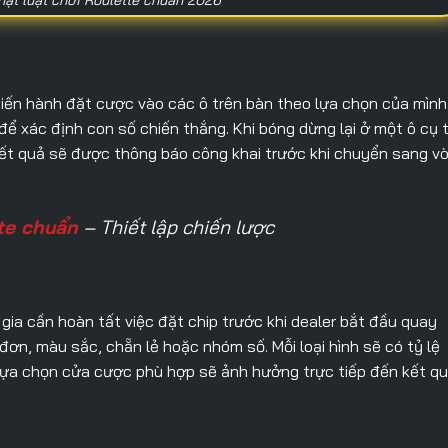
hật luật chơi Roulette chuẩn 2026
tiến hành đặt cược vào các ô trên bàn theo lựa chọn của mình
để xác định con số chiến thắng. Khi bóng dừng lại ở một ô cụ 
 kết quả sẽ được thông báo công khai trước khi chuyển sang v
te chuẩn
– Thiết lập chiến lược
gia cần hoàn tất việc đặt chip trước khi dealer bắt đầu quay
ơn, màu sắc, chẵn lẻ hoặc nhóm số. Mỗi loại hình sẽ có tỷ lệ
 lựa chọn cửa cược phù hợp sẽ ảnh hưởng trực tiếp đến kết q