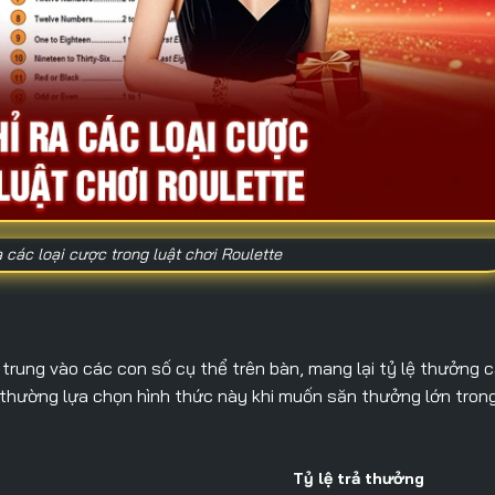
 các loại cược trong luật chơi Roulette
p trung vào các con số cụ thể trên bàn, mang lại tỷ lệ thưởng 
 thường lựa chọn hình thức này khi muốn săn thưởng lớn tron
Tỷ lệ trả thưởng