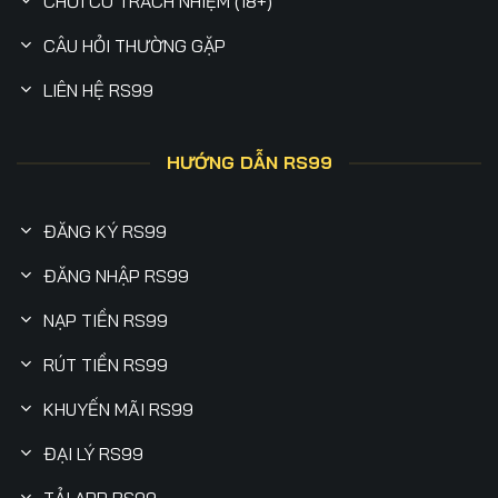
CHƠI CÓ TRÁCH NHIỆM (18+)
CÂU HỎI THƯỜNG GẶP
LIÊN HỆ RS99
HƯỚNG DẪN RS99
ĐĂNG KÝ RS99
ĐĂNG NHẬP RS99
NẠP TIỀN RS99
RÚT TIỀN RS99
KHUYẾN MÃI RS99
ĐẠI LÝ RS99