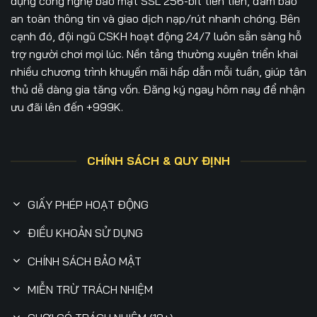
dụng công nghệ bảo mật SSL 256-bit tiên tiến, đảm bảo
an toàn thông tin và giao dịch nạp/rút nhanh chóng. Bên
cạnh đó, đội ngũ CSKH hoạt động 24/7 luôn sẵn sàng hỗ
trợ người chơi mọi lúc. Nền tảng thường xuyên triển khai
nhiều chương trình khuyến mãi hấp dẫn mỗi tuần, giúp tân
thủ dễ dàng gia tăng vốn. Đăng ký ngay hôm nay để nhận
ưu đãi lên đến +999K.
CHÍNH SÁCH & QUY ĐỊNH
GIẤY PHÉP HOẠT ĐỘNG
ĐIỀU KHOẢN SỬ DỤNG
CHÍNH SÁCH BẢO MẬT
MIỄN TRỪ TRÁCH NHIỆM