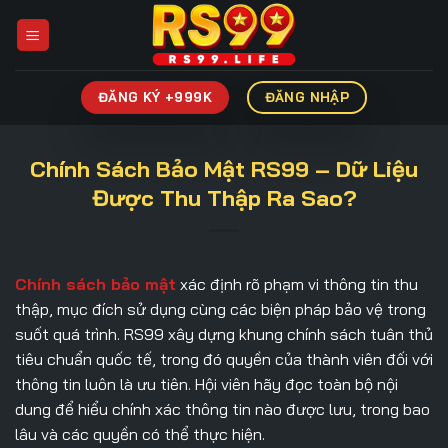
Bỏ
qua
nội
dung
ĐĂNG KÝ +999K
ĐĂNG NHẬP
Chính Sách Bảo Mật RS99 – Dữ Liệu
Được Thu Thập Ra Sao?
Chính sách bảo mật
xác định rõ phạm vi thông tin thu
thập, mục đích sử dụng cùng các biện pháp bảo vệ trong
suốt quá trình. RS99 xây dựng khung chính sách tuân thủ
tiêu chuẩn quốc tế, trong đó quyền của thành viên đối với
thông tin luôn là ưu tiên. Hội viên hãy đọc toàn bộ nội
dung để hiểu chính xác thông tin nào được lưu, trong bao
lâu và các quyền có thể thực hiện.