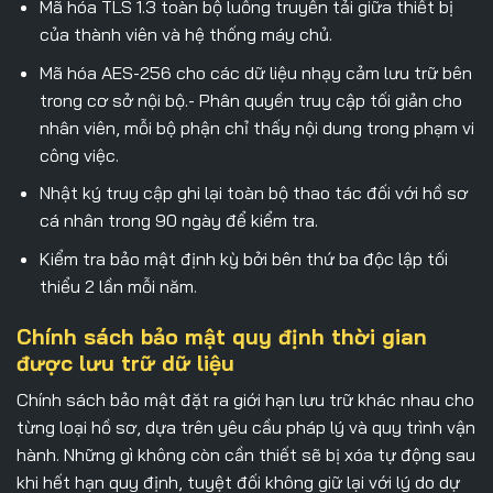
Mã hóa TLS 1.3 toàn bộ luồng truyền tải giữa thiết bị
của thành viên và hệ thống máy chủ.
Mã hóa AES-256 cho các dữ liệu nhạy cảm lưu trữ bên
trong cơ sở nội bộ.- Phân quyền truy cập tối giản cho
nhân viên, mỗi bộ phận chỉ thấy nội dung trong phạm vi
công việc.
Nhật ký truy cập ghi lại toàn bộ thao tác đối với hồ sơ
cá nhân trong 90 ngày để kiểm tra.
Kiểm tra bảo mật định kỳ bởi bên thứ ba độc lập tối
thiểu 2 lần mỗi năm.
Chính sách bảo mật quy định thời gian
được lưu trữ dữ liệu
Chính sách bảo mật
đặt ra giới hạn lưu trữ khác nhau cho
từng loại hồ sơ, dựa trên yêu cầu pháp lý và quy trình vận
hành. Những gì không còn cần thiết sẽ bị xóa tự động sau
khi hết hạn quy định, tuyệt đối không giữ lại với lý do dự