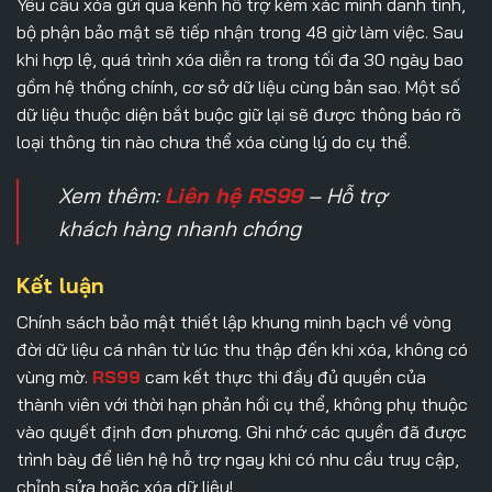
Yêu cầu xóa gửi qua kênh hỗ trợ kèm xác minh danh tính,
bộ phận bảo mật sẽ tiếp nhận trong 48 giờ làm việc. Sau
khi hợp lệ, quá trình xóa diễn ra trong tối đa 30 ngày bao
gồm hệ thống chính, cơ sở dữ liệu cùng bản sao. Một số
dữ liệu thuộc diện bắt buộc giữ lại sẽ được thông báo rõ
loại thông tin nào chưa thể xóa cùng lý do cụ thể.
Xem thêm:
Liên hệ RS99
– Hỗ trợ
khách hàng nhanh chóng
Kết luận
Chính sách bảo mật
thiết lập khung minh bạch về vòng
đời dữ liệu cá nhân từ lúc thu thập đến khi xóa, không có
vùng mờ.
RS99
cam kết thực thi đầy đủ quyền của
thành viên với thời hạn phản hồi cụ thể, không phụ thuộc
vào quyết định đơn phương. Ghi nhớ các quyền đã được
trình bày để liên hệ hỗ trợ ngay khi có nhu cầu truy cập,
chỉnh sửa hoặc xóa dữ liệu!