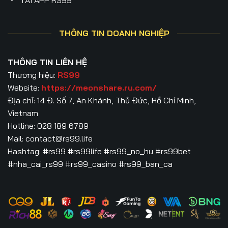
TẢI APP RS99
THÔNG TIN DOANH NGHIỆP
THÔNG TIN LIÊN HỆ
Thương hiệu:
RS99
Website:
https://meonshare.ru.com/
Địa chỉ: 14 Đ. Số 7, An Khánh, Thủ Đức, Hồ Chí Minh,
Vietnam
Hotline: 028 189 6789
Mail:
contact@rs99.life
Hashtag: #rs99 #rs99life #rs99_no_hu #rs99bet
#nha_cai_rs99 #rs99_casino #rs99_ban_ca