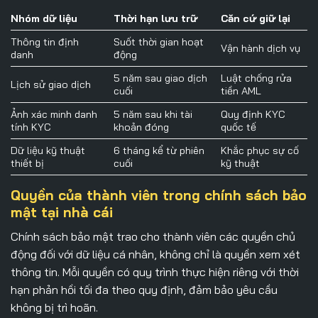
Nhóm dữ liệu
Thời hạn lưu trữ
Căn cứ giữ lại
Thông tin định
Suốt thời gian hoạt
Vận hành dịch vụ
danh
động
5 năm sau giao dịch
Luật chống rửa
Lịch sử giao dịch
cuối
tiền AML
Ảnh xác minh danh
5 năm sau khi tài
Quy định KYC
tính KYC
khoản đóng
quốc tế
Dữ liệu kỹ thuật
6 tháng kể từ phiên
Khắc phục sự cố
thiết bị
cuối
kỹ thuật
Quyền của thành viên trong chính sách bảo
mật tại nhà cái
Chính sách bảo mật
trao cho thành viên các quyền chủ
động đối với dữ liệu cá nhân, không chỉ là quyền xem xét
thông tin. Mỗi quyền có quy trình thực hiện riêng với thời
hạn phản hồi tối đa theo quy định, đảm bảo yêu cầu
không bị trì hoãn.