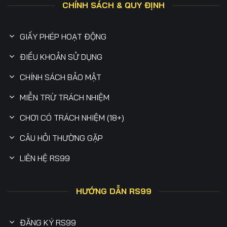
CHÍNH SÁCH & QUY ĐỊNH
GIẤY PHÉP HOẠT ĐỘNG
ĐIỀU KHOẢN SỬ DỤNG
CHÍNH SÁCH BẢO MẬT
MIỄN TRỪ TRÁCH NHIỆM
CHƠI CÓ TRÁCH NHIỆM (18+)
CÂU HỎI THƯỜNG GẶP
LIÊN HỆ RS99
HƯỚNG DẪN RS99
ĐĂNG KÝ RS99