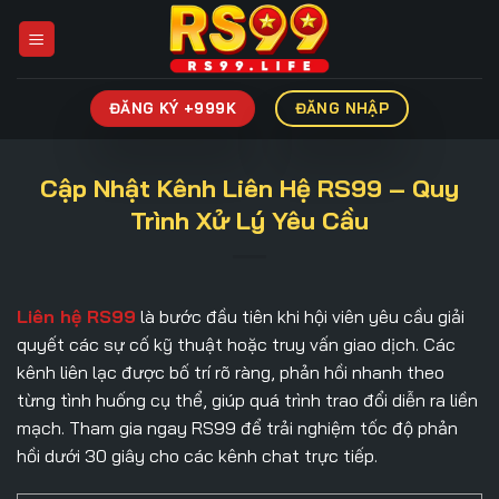
Bỏ
qua
nội
dung
ĐĂNG KÝ +999K
ĐĂNG NHẬP
Cập Nhật Kênh Liên Hệ RS99 – Quy
Trình Xử Lý Yêu Cầu
Liên hệ RS99
là bước đầu tiên khi hội viên yêu cầu giải
quyết các sự cố kỹ thuật hoặc truy vấn giao dịch. Các
kênh liên lạc được bố trí rõ ràng, phản hồi nhanh theo
từng tình huống cụ thể, giúp quá trình trao đổi diễn ra liền
mạch. Tham gia ngay RS99 để trải nghiệm tốc độ phản
hồi dưới 30 giây cho các kênh chat trực tiếp.