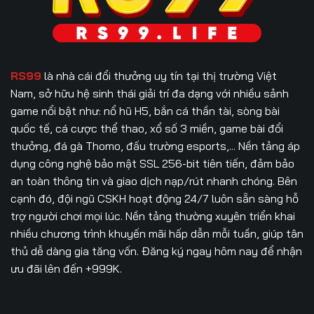
RS99
là nhà cái đổi thưởng uy tín tại thị trường Việt
Nam, sở hữu hệ sinh thái giải trí đa dạng với nhiều sảnh
game nổi bật như: nổ hũ H5, bắn cá thần tài, sòng bài
quốc tế, cá cược thể thao, xổ số 3 miền, game bài đổi
thưởng, đá gà Thomo, đấu trường esports,... Nền tảng áp
dụng công nghệ bảo mật SSL 256-bit tiên tiến, đảm bảo
an toàn thông tin và giao dịch nạp/rút nhanh chóng. Bên
cạnh đó, đội ngũ CSKH hoạt động 24/7 luôn sẵn sàng hỗ
trợ người chơi mọi lúc. Nền tảng thường xuyên triển khai
nhiều chương trình khuyến mãi hấp dẫn mỗi tuần, giúp tân
thủ dễ dàng gia tăng vốn. Đăng ký ngay hôm nay để nhận
ưu đãi lên đến +999K.