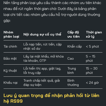
Nền tảng phân loại yêu cầu thành các nhóm ưu tiên khác
nhau để rút ngắn thời gian chờ. Dưới đây là bảng phân
loại chi tiết các nhóm yêu cầu hỗ trợ người dùng thường
gặp:
Nhóm
Cấp độ
Thời gian
Nội dung sự cố cụ thể
phân loại
ưu tiên
xử lý
Lỗi nạp tiền, rút tiền, cập
Tài chính
Khẩn cấp
< 5 phút
nhật số dư
Lấy lại mật khẩu, mở khóa
5 – 15
Bảo mật
Cao
tài khoản, OTP
phút
Lỗi hiển thị app, giật lag,
Trung
15 – 30
Kỹ thuật
lỗi truy cập
bình
phút
Tranh chấp kết quả, giải
Bình
Khiếu nại
< 24 giờ
đáp sự kiện
thường
Lưu ý quan trọng để nhận phản hồi từ liên
hệ RS99