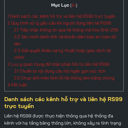
Mục Lục
[
ẩn
]
1
Danh sách các kênh hỗ trợ và liên hệ RS99 trực tuyến
2
Quy trình xử lý yêu cầu khi người dùng liên hệ RS99
2.1
Tiếp nhận thông tin qua hệ thống mã hóa SHA-256
2.2
Xác minh danh tính tài khoản đảm bảo an toàn dữ
liệu
2.3
Giải quyết khiếu nại kỹ thuật hoặc giao dịch tài
chính
3
Lưu ý quan trọng để nhận phản hồi từ liên hệ RS99
3.1
Chuẩn bị nội dung câu hỏi ngắn gọn súc tích
3.2
Chụp ảnh màn hình lỗi hệ thống làm bằng chứng
4
Kết luận
Danh sách các kênh hỗ trợ và liên hệ RS99
trực tuyến
Liên hệ RS99
được thực hiện thông qua hệ thống đa
kênh với hạ tầng băng thông lớn, không xảy ra tình trạng