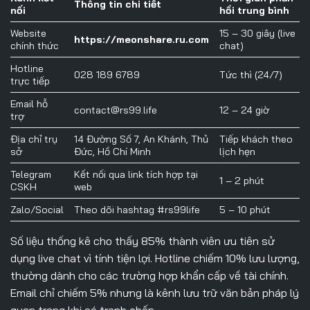
Thông tin chi tiết
nối
hồi trung bình
Website
15 – 30 giây (live
https://meonshare.ru.com
chính thức
chat)
Hotline
028 189 6789
Tức thì (24/7)
trực tiếp
Email hỗ
contact@rs99.life
12 – 24 giờ
trợ
Địa chỉ trụ
14 Đường Số 7, An Khánh, Thủ
Tiếp khách theo
sở
Đức, Hồ Chí Minh
lịch hẹn
Telegram
Kết nối qua link tích hợp tại
1 – 2 phút
CSKH
web
Zalo/Social
Theo dõi hashtag #rs99life
5 – 10 phút
Số liệu thống kê cho thấy 85% thành viên ưu tiên sử
dụng live chat vì tính tiện lợi. Hotline chiếm 10% lưu lượng,
thường dành cho các trường hợp khẩn cấp về tài chính.
Email chỉ chiếm 5% nhưng là kênh lưu trữ văn bản pháp lý
quan trọng khi có tranh chấp.