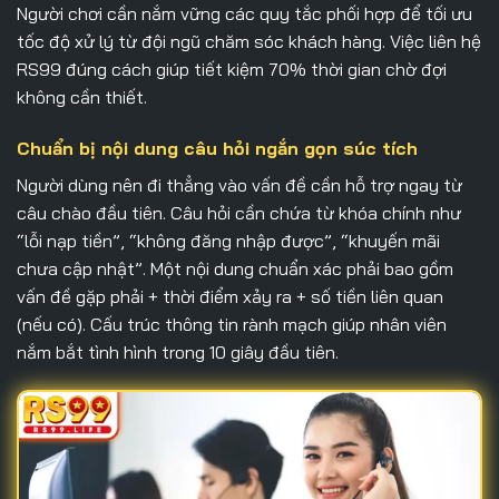
Người chơi cần nắm vững các quy tắc phối hợp để tối ưu
tốc độ xử lý từ đội ngũ chăm sóc khách hàng. Việc liên hệ
RS99 đúng cách giúp tiết kiệm 70% thời gian chờ đợi
không cần thiết.
Chuẩn bị nội dung câu hỏi ngắn gọn súc tích
Người dùng nên đi thẳng vào vấn đề cần hỗ trợ ngay từ
câu chào đầu tiên. Câu hỏi cần chứa từ khóa chính như
“lỗi nạp tiền”, “không đăng nhập được”, “khuyến mãi
chưa cập nhật”. Một nội dung chuẩn xác phải bao gồm
vấn đề gặp phải + thời điểm xảy ra + số tiền liên quan
(nếu có). Cấu trúc thông tin rành mạch giúp nhân viên
nắm bắt tình hình trong 10 giây đầu tiên.