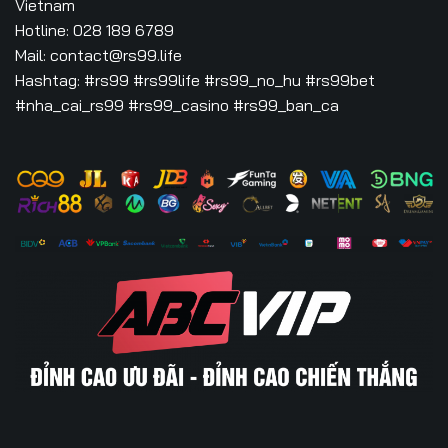
Vietnam
Hotline: 028 189 6789
Mail:
contact@rs99.life
Hashtag: #rs99 #rs99life #rs99_no_hu #rs99bet
#nha_cai_rs99 #rs99_casino #rs99_ban_ca