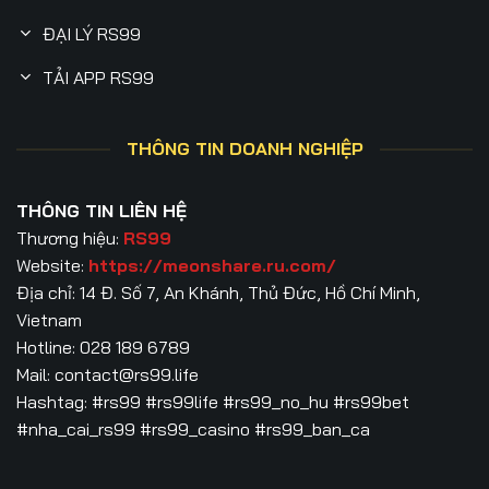
ĐẠI LÝ RS99
TẢI APP RS99
THÔNG TIN DOANH NGHIỆP
THÔNG TIN LIÊN HỆ
Thương hiệu:
RS99
Website:
https://meonshare.ru.com/
Địa chỉ: 14 Đ. Số 7, An Khánh, Thủ Đức, Hồ Chí Minh,
Vietnam
Hotline: 028 189 6789
Mail:
contact@rs99.life
Hashtag: #rs99 #rs99life #rs99_no_hu #rs99bet
#nha_cai_rs99 #rs99_casino #rs99_ban_ca