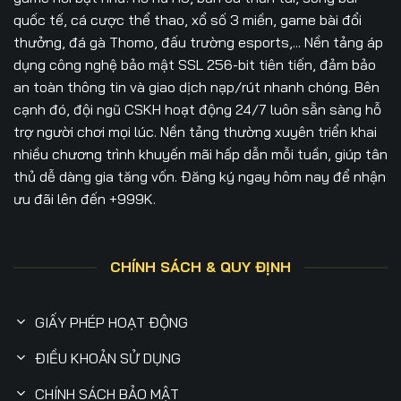
quốc tế, cá cược thể thao, xổ số 3 miền, game bài đổi
thưởng, đá gà Thomo, đấu trường esports,... Nền tảng áp
dụng công nghệ bảo mật SSL 256-bit tiên tiến, đảm bảo
an toàn thông tin và giao dịch nạp/rút nhanh chóng. Bên
cạnh đó, đội ngũ CSKH hoạt động 24/7 luôn sẵn sàng hỗ
trợ người chơi mọi lúc. Nền tảng thường xuyên triển khai
nhiều chương trình khuyến mãi hấp dẫn mỗi tuần, giúp tân
thủ dễ dàng gia tăng vốn. Đăng ký ngay hôm nay để nhận
ưu đãi lên đến +999K.
CHÍNH SÁCH & QUY ĐỊNH
GIẤY PHÉP HOẠT ĐỘNG
ĐIỀU KHOẢN SỬ DỤNG
CHÍNH SÁCH BẢO MẬT