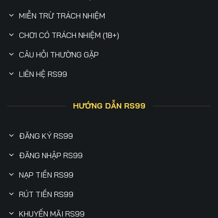
MIỄN TRỪ TRÁCH NHIỆM
CHƠI CÓ TRÁCH NHIỆM (18+)
CÂU HỎI THƯỜNG GẶP
LIÊN HỆ RS99
HƯỚNG DẪN RS99
ĐĂNG KÝ RS99
ĐĂNG NHẬP RS99
NẠP TIỀN RS99
RÚT TIỀN RS99
KHUYẾN MÃI RS99