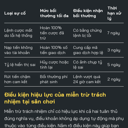
Thời
Mức bồi
Điều kiện nhận
Loại sự cố
hạn xử
thường tối đa
bồi thường
lý
Hoàn 100%
Lệnh cược mất
Có bằng chứng
tiền cược đã
7 ngày
do lỗi hệ thống
lệnh bị lỗi
trừ
Nạp tiền không
Hoàn 100% số
Cung cấp mã
3 ngày
vào tài khoản
tiền giao dịch
giao dịch hợp lệ
Hủy cược hoặc
Có ảnh chụp tỷ
Tỷ lệ hiển thị sai
5 ngày
tính lại
lệ sai
Rút tiền chậm
Bồi thường phí
Lệnh vượt quá
2 ngày
hơn cam kết
phát sinh
24 giờ cam kết
Điều kiện hiệu lực của miễn trừ trách
nhiệm tại sân chơi
Miễn trừ trách nhiệm
chỉ có hiệu lực khi cả hai tuân thủ
đúng nghĩa vụ, điều khoản không áp dụng tự động mà phụ
thuộc vào từng điều kiện. Nắm rõ điều kiện này giúp bạn