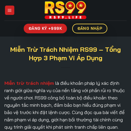
Bỏ
qua
nội
dung
ĐĂNG KÝ +999K
ĐĂNG NHẬP
Miễn Trừ Trách Nhiệm RS99 – Tổng
Hợp 3 Phạm Vi Áp Dụng
Miễn trừ trách nhiệm
là điều khoản pháp lý xác định
ranh giới giữa nghĩa vụ của nền tảng với phần rủi ro thuộc
về người chơi. RS99 công bố toàn bộ điều khoản theo
nguyên tắc minh bạch, đảm bảo bạn hiểu đúng phạm vi
bảo vệ trước khi đặt lệnh cược. Cùng đọc qua bài viết để
nắm phạm vi áp dụng, giới hạn bồi thường tài chính cùng
quy trình giải quyết khi phát sinh tranh chấp liên quan.