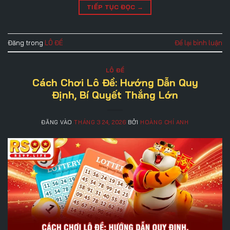
TIẾP TỤC ĐỌC
→
Đăng trong
LÔ ĐỀ
Để lại bình luận
LÔ ĐỀ
Cách Chơi Lô Đề: Hướng Dẫn Quy
Định, Bí Quyết Thắng Lớn
ĐĂNG VÀO
THÁNG 3 24, 2026
BỞI
HOÀNG CHÍ ANH