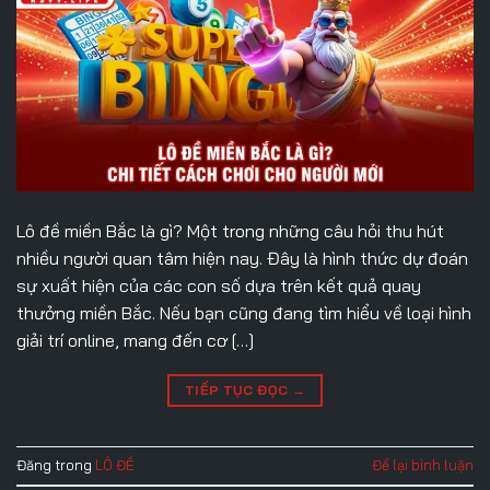
Lô đề miền Bắc là gì? Một trong những câu hỏi thu hút
nhiều người quan tâm hiện nay. Đây là hình thức dự đoán
sự xuất hiện của các con số dựa trên kết quả quay
thưởng miền Bắc. Nếu bạn cũng đang tìm hiểu về loại hình
giải trí online, mang đến cơ […]
TIẾP TỤC ĐỌC
→
Đăng trong
LÔ ĐỀ
Để lại bình luận