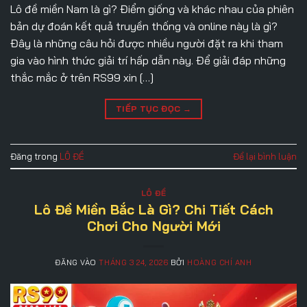
Lô đề miền Nam là gì? Điểm giống và khác nhau của phiên
bản dự đoán kết quả truyền thống và online này là gì?
Đây là những câu hỏi được nhiều người đặt ra khi tham
gia vào hình thức giải trí hấp dẫn này. Để giải đáp những
thắc mắc ở trên RS99 xin […]
TIẾP TỤC ĐỌC
→
Đăng trong
LÔ ĐỀ
Để lại bình luận
LÔ ĐỀ
Lô Đề Miền Bắc Là Gì? Chi Tiết Cách
Chơi Cho Người Mới
ĐĂNG VÀO
THÁNG 3 24, 2026
BỞI
HOÀNG CHÍ ANH