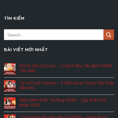
TÌM KIẾM
BÀI VIẾT MỚI NHẤT
Rủi Ro Khi Cá Cược – 3 Cảnh Báo Tân Binh RS99
Cần Biết
Không
có
Tỷ Lệ Cược Casino – 5 Điều Quan Trọng Cần Phải
bình
luận
Nắm Rõ
ở
Rủi
Không
Ro
có
Điều Kiện Nhận Thưởng RS99 – Cập Nhật Mới
Khi
bình
Cá
luận
Nhất 2026
Cược
ở
–
Tỷ
Không
3
Lệ
có
Cách Nhận Khuyến Mãi Tại RS99 – Nhận Đúng,
Cảnh
Cược
bình