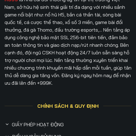
Nam, sở hữu hệ sinh thái giải trí đa dạng với nhiều sảnh
game nổi bật như: nổ hũ H5, bắn cá thần tài, sòng bài
quốc tế, cá cược thể thao, xổ số 3 miền, game bài đổi
thưởng, đá gà Thomo, đấu trường esports,... Nền tảng áp
dụng công nghệ bảo mật SSL 256-bit tiên tiến, đảm bảo
an toàn thông tin và giao dịch nạp/rút nhanh chóng. Bên
cạnh đó, đội ngũ CSKH hoạt động 24/7 luôn sẵn sàng hỗ
trợ người chơi mọi lúc. Nền tảng thường xuyên triển khai
nhiều chương trình khuyến mãi hấp dẫn mỗi tuần, giúp tân
thủ dễ dàng gia tăng vốn. Đăng ký ngay hôm nay để nhận
ưu đãi lên đến +999K.
CHÍNH SÁCH & QUY ĐỊNH
GIẤY PHÉP HOẠT ĐỘNG