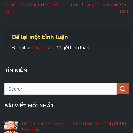
Chuẩn Cho Người Mới Bắt
Các Thông Tin Newbie Cần
Đầu
Biết
Để lại một bình luận
Bạn phải
đăng nhập
để gửi bình luận.
TÌM KIẾM
BÀI VIẾT MỚI NHẤT
Rủi Ro Khi Cá Cược – 3 Cảnh Báo Tân Binh RS99
Cần Biết