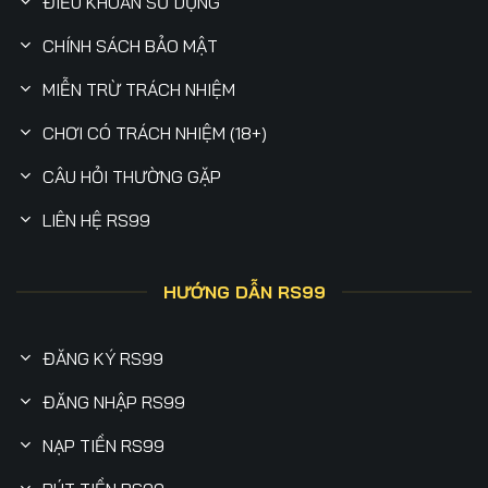
ĐIỀU KHOẢN SỬ DỤNG
CHÍNH SÁCH BẢO MẬT
MIỄN TRỪ TRÁCH NHIỆM
CHƠI CÓ TRÁCH NHIỆM (18+)
CÂU HỎI THƯỜNG GẶP
LIÊN HỆ RS99
HƯỚNG DẪN RS99
ĐĂNG KÝ RS99
ĐĂNG NHẬP RS99
NẠP TIỀN RS99