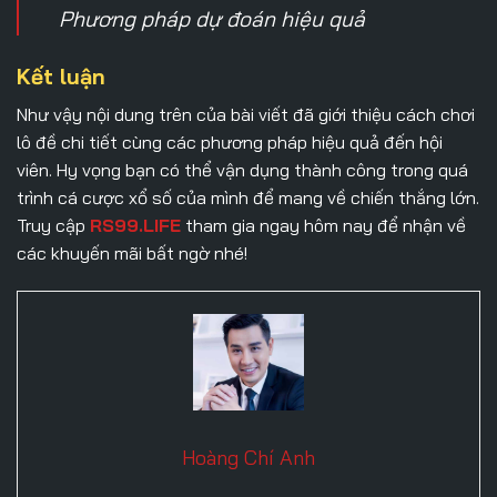
Phương pháp dự đoán hiệu quả
Kết luận
Như vậy nội dung trên của bài viết đã giới thiệu cách chơi
lô đề chi tiết cùng các phương pháp hiệu quả đến hội
viên. Hy vọng bạn có thể vận dụng thành công trong quá
trình cá cược xổ số của mình để mang về chiến thắng lớn.
Truy cập
RS99.LIFE
tham gia ngay hôm nay để nhận về
các khuyến mãi bất ngờ nhé!
Hoàng Chí Anh