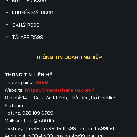
RÚT TIỀN RS99
KHUYẾN MÃI RS99
ĐẠI LÝ RS99
TẢI APP RS99
THÔNG TIN DOANH NGHIỆP
THÔNG TIN LIÊN HỆ
Thương hiệu:
RS99
Website:
https://meonshare.ru.com/
Địa chỉ: 14 Đ. Số 7, An Khánh, Thủ Đức, Hồ Chí Minh,
Vietnam
Hotline: 028 189 6789
Mail:
contact@rs99.life
Hashtag: #rs99 #rs99life #rs99_no_hu #rs99bet
#nha_cai_rs99 #rs99_casino #rs99_ban_ca