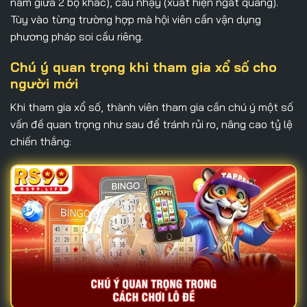
nằm giữa 2 bộ khác), cầu nhạy (xuất hiện ngắt quãng).
Tùy vào từng trường hợp mà hội viên cần vận dụng
phương pháp soi cầu riêng.
Chú ý quan trọng khi tham gia xổ số cho
người mới
Khi tham gia xổ số, thành viên tham gia cần chú ý một số
vấn đề quan trọng như sau để tránh rủi ro, nâng cao tỷ lệ
chiến thắng: