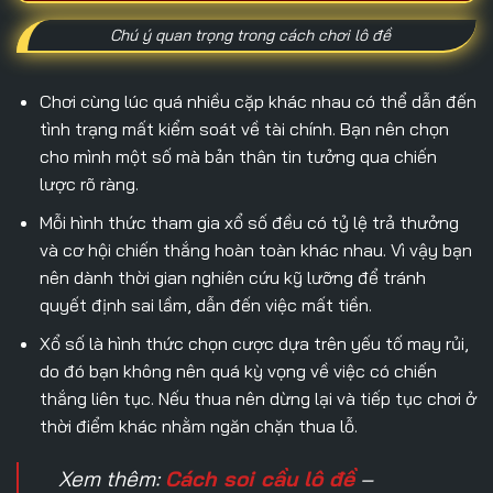
Chú ý quan trọng trong cách chơi lô đề
Chơi cùng lúc quá nhiều cặp khác nhau có thể dẫn đến
tình trạng mất kiểm soát về tài chính. Bạn nên chọn
cho mình một số mà bản thân tin tưởng qua chiến
lược rõ ràng.
Mỗi hình thức tham gia xổ số đều có tỷ lệ trả thưởng
và cơ hội chiến thắng hoàn toàn khác nhau. Vì vậy bạn
nên dành thời gian nghiên cứu kỹ lưỡng để tránh
quyết định sai lầm, dẫn đến việc mất tiền.
Xổ số là hình thức chọn cược dựa trên yếu tố may rủi,
do đó bạn không nên quá kỳ vọng về việc có chiến
thắng liên tục. Nếu thua nên dừng lại và tiếp tục chơi ở
thời điểm khác nhằm ngăn chặn thua lỗ.
Xem thêm:
Cách soi cầu lô đề
–