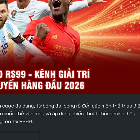
 cược đa dạng, từ bóng đá, bóng rổ đến các môn thể thao đi
ếu muốn thử vận may và áp dụng chiến thuật thông minh, hãy
g lớn tại RS99.