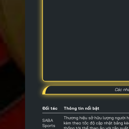
Các nhà
Đối tác
Thông tin nổi bật
Thương hiệu sở hữu lượng người hâ
SABA
kèm theo tốc độ cập nhật bảng kèo
Sports
thống tới thể thao ảo với tần suất 