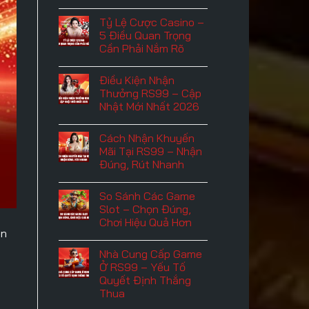
Không
có
Tỷ Lệ Cược Casino –
bình
luận
5 Điều Quan Trọng
ở
Cần Phải Nắm Rõ
Rủi
Ro
Không
Khi
có
Cá
Điều Kiện Nhận
bình
Cược
luận
Thưởng RS99 – Cập
–
ở
3
Nhật Mới Nhất 2026
Tỷ
Cảnh
Lệ
Báo
Không
Cược
Tân
có
Casino
Cách Nhận Khuyến
Binh
bình
–
RS99
luận
Mãi Tại RS99 – Nhận
5
ở
Cần
Điều
Đúng, Rút Nhanh
Điều
Biết
Quan
Kiện
Trọng
Không
Nhận
Cần
có
Thưởng
So Sánh Các Game
Phải
bình
RS99
Nắm
luận
Slot – Chọn Đúng,
–
ở
Rõ
Cập
Chơi Hiệu Quả Hơn
Cách
Nhật
ện
Nhận
Mới
Không
Khuyến
Nhất
có
Mãi
Nhà Cung Cấp Game
2026
bình
Tại
luận
Ở RS99 – Yếu Tố
RS99
ở
–
Quyết Định Thắng
So
Nhận
Sánh
Thua
Đúng,
Các
Rút
Game
Không