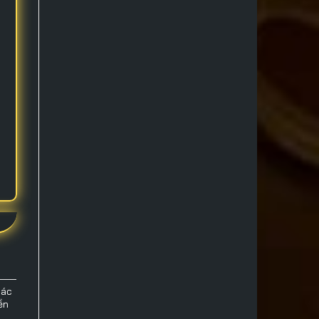
tác
ền