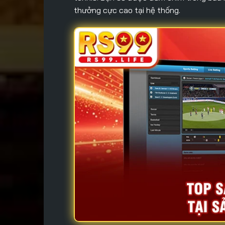
thưởng cực cao tại hệ thống.