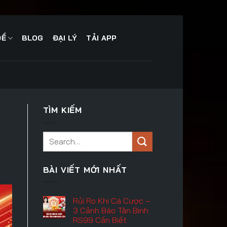
ĐỀ
BLOG
ĐẠI LÝ
TẢI APP
TÌM KIẾM
BÀI VIẾT MỚI NHẤT
Rủi Ro Khi Cá Cược –
3 Cảnh Báo Tân Binh
RS99 Cần Biết