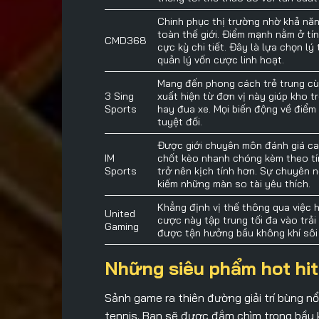
Chinh phục thị trường nhờ khả năn
toàn thế giới. Điểm mạnh nằm ở tí
CMD368
cực kỳ chi tiết. Đây là lựa chọn l
quản lý vốn cược linh hoạt.
Mang đến phong cách trẻ trung cùn
3 Sing
xuất hiện từ đơn vị này giúp kho tr
Sports
hay đua xe. Mọi biến động về điể
tuyệt đối.
Được giới chuyên môn đánh giá ca
IM
chốt kèo nhanh chóng kèm theo tín
Sports
trở nên kịch tính hơn. Sự chuyên n
kiếm những màn so tài yêu thích.
Khẳng định vị thế thông qua việc 
United
cược này tập trung tối đa vào trả
Gaming
được tận hưởng bầu không khí sôi 
Những siêu phẩm hot hit
Sảnh game ra thiên đường giải trí bùng n
tennis. Bạn sẽ được đắm chìm trong bầu 