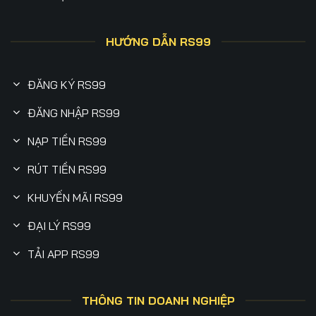
HƯỚNG DẪN RS99
ĐĂNG KÝ RS99
ĐĂNG NHẬP RS99
NẠP TIỀN RS99
RÚT TIỀN RS99
KHUYẾN MÃI RS99
ĐẠI LÝ RS99
TẢI APP RS99
THÔNG TIN DOANH NGHIỆP