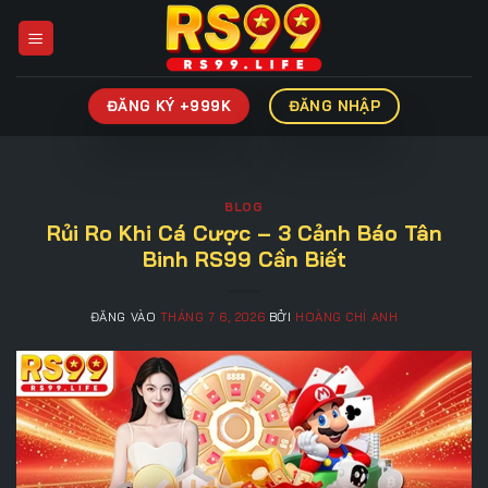
Bỏ
qua
nội
dung
ĐĂNG KÝ +999K
ĐĂNG NHẬP
BLOG
Rủi Ro Khi Cá Cược – 3 Cảnh Báo Tân
Binh RS99 Cần Biết
ĐĂNG VÀO
THÁNG 7 6, 2026
BỞI
HOÀNG CHÍ ANH