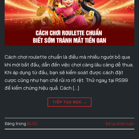
Cách chơi roulette chuẩn là điều mà nhiều người bỏ qua
khi mới bắt đầu, dẫn đến việc chơi càng lâu càng dễ thua.
Khi áp dụng từ đầu, bạn sẽ kiểm soát được cách đặt
cược cũng như hạn chế rủi ro rõ rệt. Thử ngay tại RS99
để kiểm chứng hiệu quả. Cách […]
TIẾP TỤC ĐỌC
→
Đăng trong
BLOG
Để lại bình luận