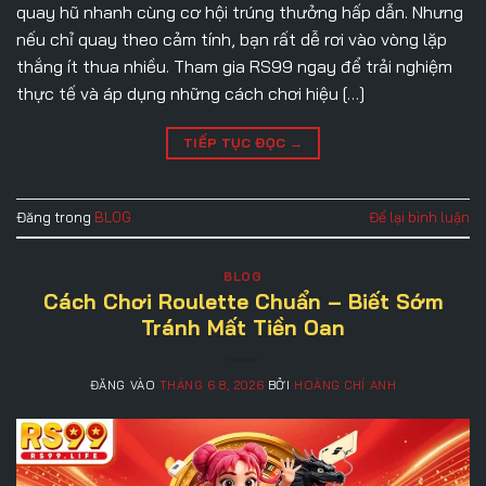
quay hũ nhanh cùng cơ hội trúng thưởng hấp dẫn. Nhưng
nếu chỉ quay theo cảm tính, bạn rất dễ rơi vào vòng lặp
thắng ít thua nhiều. Tham gia RS99 ngay để trải nghiệm
thực tế và áp dụng những cách chơi hiệu […]
TIẾP TỤC ĐỌC
→
Đăng trong
BLOG
Để lại bình luận
BLOG
Cách Chơi Roulette Chuẩn – Biết Sớm
Tránh Mất Tiền Oan
ĐĂNG VÀO
THÁNG 6 8, 2026
BỞI
HOÀNG CHÍ ANH