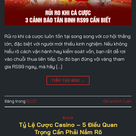
Rủi ro khi cá cược luôn tồn tại song song với cơ hội thắng
lớn, đặc biệt với người mới thiếu kinh nghiệm. Nếu không
hiểu rõ cách vận hành hay kiểm soát vốn, bạn rất dễ rơi
vào chuỗi thua liên tiếp. Do đó bạn đừng vội vàng tham
gia RS99 ngay, mà hãy […]
TIẾP TỤC ĐỌC
→
Đăng trong
BLOG
Để lại bình luận
BLOG
Tỷ Lệ Cược Casino – 5 Điều Quan
Trọng Cần Phải Nắm Rõ