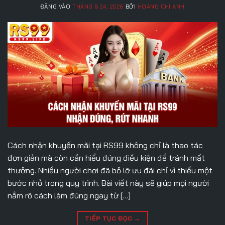
ĐĂNG VÀO
THÁNG 6 24, 2026
BỞI
HOÀNG CHÍ ANH
Cách nhận khuyến mãi tại RS99 không chỉ là thao tác
đơn giản mà còn cần hiểu đúng điều kiện để tránh mất
thưởng. Nhiều người chơi đã bỏ lỡ ưu đãi chỉ vì thiếu một
bước nhỏ trong quy trình. Bài viết này sẽ giúp mọi người
nắm rõ cách làm đúng ngay từ […]
TIẾP TỤC ĐỌC
→