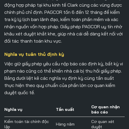
động hợp pháp tại khu kinh tế Clark cùng các vùng được
chính phủ chỉ định. PAGCOR tốn 6 đến 12 tháng để kiểm
tra kỹ lý lịch ban lãnh đạo, kiểm toán phần mềm và xác
nhận nguồn vốn hợp pháp. Giấy phép PAGCOR uy tín nhờ
khâu xét duyệt khắt khe, giúp nhà cái dễ dàng kết nối với
đối tác thanh toán khu vực.
Nghĩa vụ tuân thủ định kỳ
Việc giữ giấy phép yêu cầu nộp báo cáo định kỳ, bất kỳ vi
phạm nào cũng có thể khiến nhà cái bị thu hồi giấy phép.
Bảng dưới liệt kê các nghĩa vụ định kỳ cùng tần suất
thực hiện theo quy chuẩn của phần lớn cơ quan kiểm
duyệt quốc tế.
Cơ quan nhận
Nghĩa vụ
Tần suất
báo cáo
Kiểm toán tài chính độc
Cơ quan xét
Hàng năm
lập
duyệt