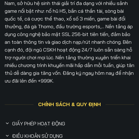
Nam, sở hữu hệ sinh thái giải trí đa dạng với nhiều sảnh
game nổi bật như: nổ hũ H5, bắn cá thần tài, sòng bài
quốc tế, cá cược thể thao, xổ số 3 miền, game bài đổi
thưởng, đá gà Thomo, đấu trường esports,... Nền tảng áp
dụng công nghệ bảo mật SSL 256-bit tiên tiến, đảm bảo
an toàn thông tin và giao dịch nạp/rút nhanh chóng. Bên
cạnh đó, đội ngũ CSKH hoạt động 24/7 luôn sẵn sàng hỗ
trợ người chơi mọi lúc. Nền tảng thường xuyên triển khai
nhiều chương trình khuyến mãi hấp dẫn mỗi tuần, giúp tân
thủ dễ dàng gia tăng vốn. Đăng ký ngay hôm nay để nhận
ưu đãi lên đến +999K.
CHÍNH SÁCH & QUY ĐỊNH
GIẤY PHÉP HOẠT ĐỘNG
ĐIỀU KHOẢN SỬ DỤNG