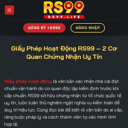
Bỏ
qua
nội
dung
ĐĂNG KÝ +999K
ĐĂNG NHẬP
Giấy Phép Hoạt Động RS99 – 2 Cơ
Quan Chứng Nhận Uy Tín
Giấy phép hoạt động
là văn bản xác nhận nhà cái đạt
chuẩn vận hành do cơ quan độc lập kiểm định trước khi
cấp chuẩn. RS99 sở hữu chứng nhận từ tổ chức quốc tế
uy tín, luôn tuân thủ nghiêm ngặt nghĩa vụ kiểm toán để
duy trì hiệu lực. Cùng đọc bài để biết rõ văn bản do ai cấp,
ràng buộc pháp lý và cách thành viên tự xác minh tính
hợp lệ.