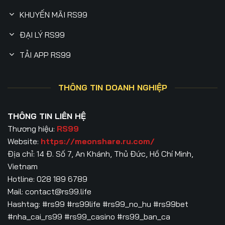
KHUYẾN MÃI RS99
ĐẠI LÝ RS99
TẢI APP RS99
THÔNG TIN DOANH NGHIỆP
THÔNG TIN LIÊN HỆ
Thương hiệu:
RS99
Website:
https://meonshare.ru.com/
Địa chỉ: 14 Đ. Số 7, An Khánh, Thủ Đức, Hồ Chí Minh,
Vietnam
Hotline: 028 189 6789
Mail:
contact@rs99.life
Hashtag: #rs99 #rs99life #rs99_no_hu #rs99bet
#nha_cai_rs99 #rs99_casino #rs99_ban_ca