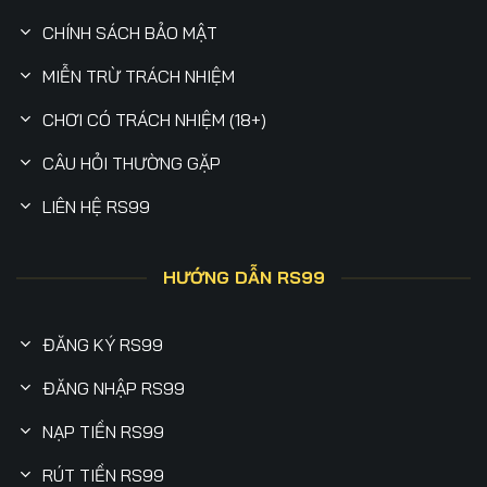
CHÍNH SÁCH BẢO MẬT
MIỄN TRỪ TRÁCH NHIỆM
CHƠI CÓ TRÁCH NHIỆM (18+)
CÂU HỎI THƯỜNG GẶP
LIÊN HỆ RS99
HƯỚNG DẪN RS99
ĐĂNG KÝ RS99
ĐĂNG NHẬP RS99
NẠP TIỀN RS99
RÚT TIỀN RS99