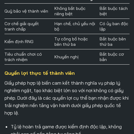
Không bắt buộc
Bắt buộc tách
Quỹ bảo vệ thành viên
riêng biệt
biệt
Cơ chế giải quyết
Hạn chế, chủ yếu nội
Có ủy ban độc
tranh chấp
bộ
lập
Tự công bố hoặc
Bắt buộc bên
Kiểm định RNG
bên thứ ba
thứ ba
Tiêu chuẩn chơi có
Bắt buộc cơ
Khuyến nghị
trách nhiệm
bản
Quyền lợi thực tế thành viên
Giấy phép hợp lệ biến cam kết thành nghĩa vụ pháp lý
nghiêm ngặt, tạo khác biệt lớn so với nơi không có giấy
phép. Dưới đây là các quyền lợi cụ thể bạn nhận được khi
trải nghiệm nền tảng vận hành dưới giấy phép quốc tế
hợp lệ.
Tỷ lệ hoàn trả game được kiểm định độc lập, không
phải con số nền tảng tự công bố.