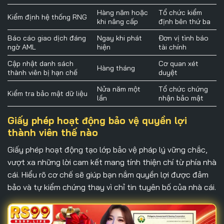
Hàng năm hoặc
Tổ chức kiểm
Kiểm định hệ thống RNG
khi nâng cấp
định bên thứ ba
Báo cáo giao dịch đáng
Ngay khi phát
Đơn vị tình báo
ngờ AML
hiện
tài chính
Cập nhật danh sách
Cơ quan xét
Hàng tháng
thành viên bị hạn chế
duyệt
Nửa năm một
Tổ chức chứng
Kiểm tra bảo mật dữ liệu
lần
nhận bảo mật
Giấy phép hoạt động bảo vệ quyền lợi
thành viên thế nào
Giấy phép hoạt động
tạo lớp bảo vệ pháp lý vững chắc,
vượt xa những lời cam kết mang tính thiện chí từ phía nhà
cái. Hiểu rõ cơ chế sẽ giúp bạn nắm quyền lợi được đảm
bảo và tự kiểm chứng thay vì chỉ tin tuyên bố của nhà cái.