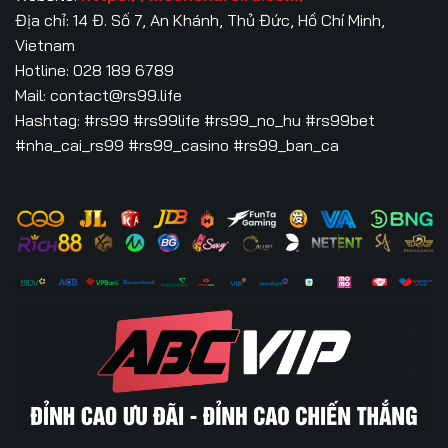
Địa chỉ: 14 Đ. Số 7, An Khánh, Thủ Đức, Hồ Chí Minh,
Vietnam
Hotline: 028 189 6789
Mail:
contact@rs99.life
Hashtag: #rs99 #rs99life #rs99_no_hu #rs99bet
#nha_cai_rs99 #rs99_casino #rs99_ban_ca