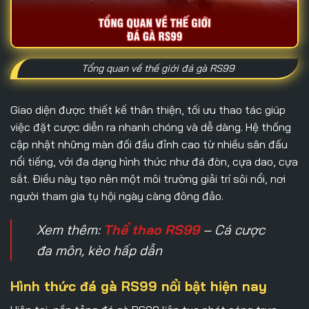
Tổng quan về thế giới đá gà RS99
Giao diện được thiết kế thân thiện, tối ưu thao tác giúp
việc đặt cược diễn ra nhanh chóng và dễ dàng. Hệ thống
cập nhật những màn đối đầu đỉnh cao từ nhiều sân đấu
nổi tiếng, với đa dạng hình thức như đá đòn, cựa dao, cựa
sắt. Điều này tạo nên một môi trường giải trí sôi nổi, nơi
người tham gia tụ hội ngày càng đông đảo.
Xem thêm:
Thể thao RS99
– Cá cược
đa môn, kèo hấp dẫn
Hình thức đá gà RS99 nổi bật hiện nay