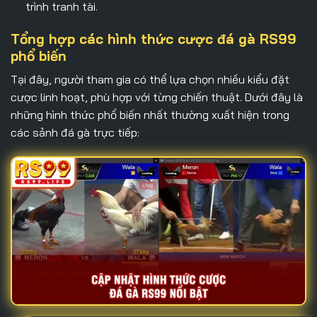
trình tranh tài.
Tổng hợp các hình thức cược đá gà RS99
phổ biến
Tại đây, người tham gia có thể lựa chọn nhiều kiểu đặt
cược linh hoạt, phù hợp với từng chiến thuật. Dưới đây là
những hình thức phổ biến nhất thường xuất hiện trong
các sảnh đá gà trực tiếp: