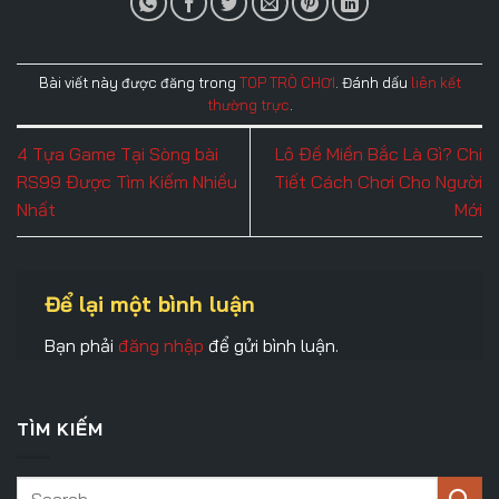
Bài viết này được đăng trong
TOP TRÒ CHƠI
. Đánh dấu
liên kết
thường trực
.
4 Tựa Game Tại Sòng bài
Lô Đề Miền Bắc Là Gì? Chi
RS99 Được Tìm Kiếm Nhiều
Tiết Cách Chơi Cho Người
Nhất
Mới
Để lại một bình luận
Bạn phải
đăng nhập
để gửi bình luận.
TÌM KIẾM