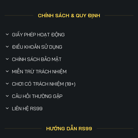
CHÍNH SÁCH & QUY ĐỊNH
GIẤY PHÉP HOẠT ĐỘNG
ĐIỀU KHOẢN SỬ DỤNG
CHÍNH SÁCH BẢO MẬT
MIỄN TRỪ TRÁCH NHIỆM
CHƠI CÓ TRÁCH NHIỆM (18+)
CÂU HỎI THƯỜNG GẶP
LIÊN HỆ RS99
HƯỚNG DẪN RS99