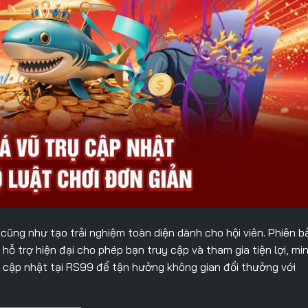
cũng như tạo trải nghiệm toàn diện dành cho hội viên. Phiên b
hỗ trợ hiện đại cho phép bạn truy cập và tham gia tiện lợi, mi
n cập nhật tại RS99 để tận hưởng không gian đổi thưởng với