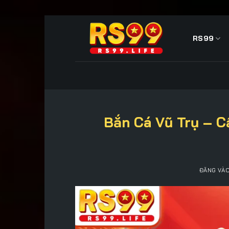
Bỏ
qua
RS99
nội
dung
Bắn Cá Vũ Trụ – C
ĐĂNG VÀ