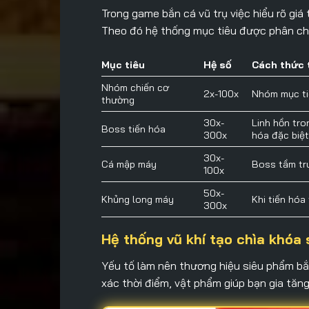
Trong game bắn cá vũ trụ việc hiểu rõ giá 
Theo đó hệ thống mục tiêu được phân ch
Mục tiêu
Hệ số
Cách thức t
Nhóm chiến cơ
2x-100x
Nhóm mục tiê
thường
30x-
Linh hồn tr
Boss tiến hóa
300x
hóa đặc biệ
30x-
Cá mập máy
Boss tầm tru
100x
50x-
Khủng long máy
Khi tiến hóa
300x
Hệ thống vũ khí tạo chìa khóa
Yếu tố làm nên thương hiệu siêu phẩm bắn
xác thời điểm, vật phẩm giúp bạn gia tăng 