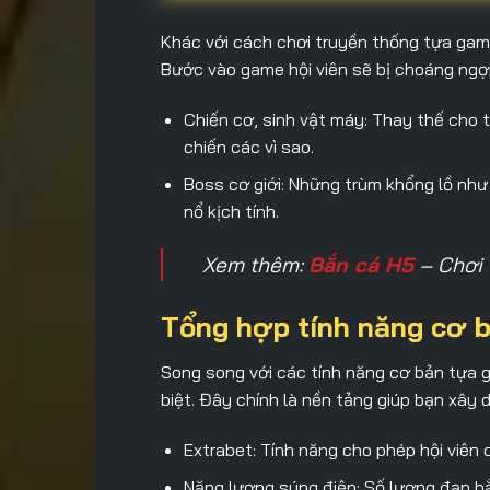
Khác với cách chơi truyền thống tựa game
Bước vào game hội viên sẽ bị choáng ngợp
Chiến cơ, sinh vật máy: Thay thế cho
chiến các vì sao.
Boss cơ giới: Những trùm khổng lồ như
nổ kịch tính.
Xem thêm:
Bắn cá H5
– Chơi 
Tổng hợp tính năng cơ b
Song song với các tính năng cơ bản tựa g
biệt. Đây chính là nền tảng giúp bạn xây 
Extrabet: Tính năng cho phép hội viên
Năng lượng súng điện: Số lượng đạn bắ