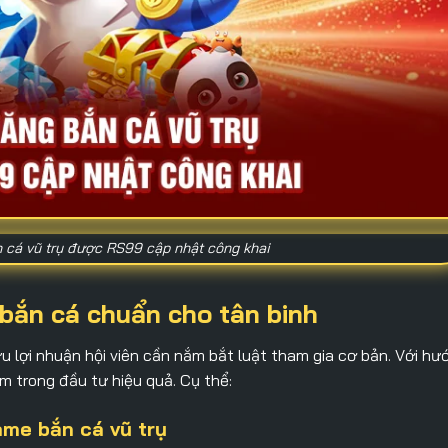
n cá vũ trụ được RS99 cập nhật công khai
bắn cá chuẩn cho tân binh
u lợi nhuận hội viên cần nắm bắt luật tham gia cơ bản. Với hư
ầm trong đầu tư hiệu quả. Cụ thể:
ame bắn cá vũ trụ