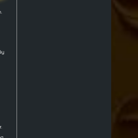
.
áy
.
ng