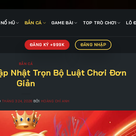
NỔ HŨ
BẮN CÁ
GAME BÀI
TOP TRÒ CHƠI
LÔ 
ĐĂNG KÝ +999K
ĐĂNG NHẬP
BẮN CÁ
ập Nhật Trọn Bộ Luật Chơi Đơn
Giản
O
THÁNG 3 24, 2026
BỞI
HOÀNG CHÍ ANH