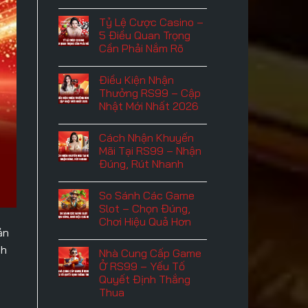
Không
có
Tỷ Lệ Cược Casino –
bình
luận
5 Điều Quan Trọng
ở
Cần Phải Nắm Rõ
Rủi
Ro
Không
Khi
có
Cá
Điều Kiện Nhận
bình
Cược
luận
Thưởng RS99 – Cập
–
ở
3
Nhật Mới Nhất 2026
Tỷ
Cảnh
Lệ
Báo
Không
Cược
Tân
có
Casino
Cách Nhận Khuyến
Binh
bình
–
RS99
luận
Mãi Tại RS99 – Nhận
5
ở
Cần
Điều
Đúng, Rút Nhanh
Điều
Biết
Quan
Kiện
Trọng
Không
Nhận
Cần
có
Thưởng
So Sánh Các Game
Phải
bình
RS99
Nắm
luận
Slot – Chọn Đúng,
–
ở
Rõ
Cập
Chơi Hiệu Quả Hơn
Cách
Nhật
ản
Nhận
Mới
Không
Khuyến
Nhất
có
nh
Mãi
Nhà Cung Cấp Game
2026
bình
Tại
luận
Ở RS99 – Yếu Tố
RS99
ở
–
Quyết Định Thắng
So
Nhận
Sánh
Thua
Đúng,
Các
Rút
Game
Không