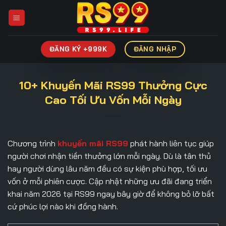
Bỏ
qua
nội
dung
ĐĂNG KÝ +999K
ĐĂNG NHẬP
10+ Khuyến Mãi RS99 Thưởng Cực
Cao Tối Ưu Vốn Mỗi Ngày
Chương trình
khuyến mãi RS99
phát hành liên tục giúp
người chơi nhận tiền thưởng lớn mỗi ngày. Dù là tân thủ
hay người dùng lâu năm đều có sự kiện phù hợp, tối ưu
vốn ở mỗi phiên cược. Cập nhật những ưu đãi đang triển
khai năm 2026 tại RS99 ngay bây giờ để không bỏ lỡ bất
cứ phúc lợi nào khi đồng hành.