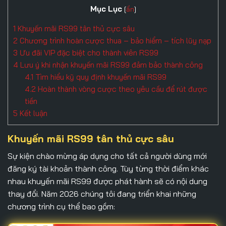
Mục Lục
[
ẩn
]
1
Khuyến mãi RS99 tân thủ cực sâu
2
Chương trình hoàn cược thua – bảo hiểm – tích lũy nạp
3
Ưu đãi VIP đặc biệt cho thành viên RS99
4
Lưu ý khi nhận khuyến mãi RS99 đảm bảo thành công
4.1
Tìm hiểu kỹ quy định khuyến mãi RS99
4.2
Hoàn thành vòng cược theo yêu cầu để rút được
tiền
5
Kết luận
Khuyến mãi RS99 tân thủ cực sâu
Sự kiện chào mừng áp dụng cho tất cả người dùng mới
đăng ký tài khoản thành công. Tùy từng thời điểm khác
nhau khuyến mãi RS99 được phát hành sẽ có nội dung
thay đổi. Năm 2026 chúng tôi đang triển khai những
chương trình cụ thể bao gồm: