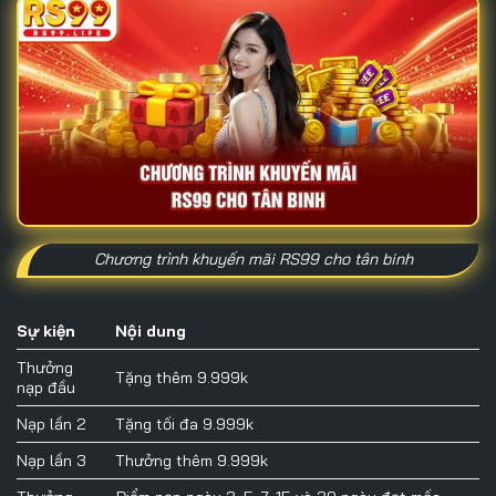
Chương trình khuyến mãi RS99 cho tân binh
Sự kiện
Nội dung
Thưởng
Tặng thêm 9.999k
nạp đầu
Nạp lần 2
Tặng tối đa 9.999k
Nạp lần 3
Thưởng thêm 9.999k