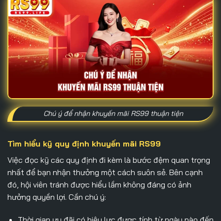
Chú ý để nhận khuyến mãi RS99 thuận tiện
Tìm hiểu kỹ quy định khuyến mãi RS99
Việc đọc kỹ các quy định đi kèm là bước đệm quan trọng
nhất để bạn nhận thưởng một cách suôn sẻ. Bên cạnh
đó, hội viên tránh được hiểu lầm không đáng có ảnh
hưởng quyền lợi. Cần chú ý:
Thời gian ưu đãi có hiệu lực được tính từ ngày nào đến