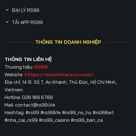
ĐẠI LÝ RS99
TẢI APP RS99
THÔNG TIN DOANH NGHIỆP
THÔNG TIN LIÊN HỆ
Thương hiệu:
RS99
Website:
https://meonshare.ru.com/
Địa chỉ: 14 Đ. Số 7, An Khánh, Thủ Đức, Hồ Chí Minh,
Vietnam
Hotline: 028 189 6789
Mail:
contact@rs99.life
Hashtag: #rs99 #rs99life #rs99_no_hu #rs99bet
#nha_cai_rs99 #rs99_casino #rs99_ban_ca