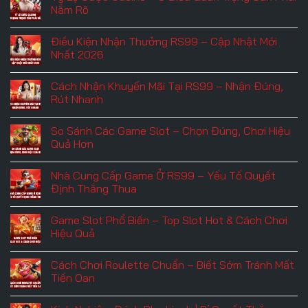
luận
Nắm Rõ
ở
Rủi
Không
Ro
có
Điều Kiện Nhận Thưởng RS99 – Cập Nhật Mới
Khi
bình
Cá
luận
Nhất 2026
Cược
ở
–
Tỷ
Không
3
Lệ
có
Cách Nhận Khuyến Mãi Tại RS99 – Nhận Đúng,
Cảnh
Cược
bình
Báo
Casino
luận
Rút Nhanh
Tân
–
ở
Binh
5
Điều
Không
RS99
Điều
Kiện
có
So Sánh Các Game Slot – Chọn Đúng, Chơi Hiệu
Cần
Quan
Nhận
bình
Biết
Trọng
Thưởng
luận
Quả Hơn
Cần
RS99
ở
Phải
–
Cách
Không
Nắm
Cập
Nhận
có
Nhà Cung Cấp Game Ở RS99 – Yếu Tố Quyết
Rõ
Nhật
Khuyến
bình
Mới
Mãi
luận
Định Thắng Thua
Nhất
Tại
ở
2026
RS99
So
Không
–
Sánh
có
Game Slot Phổ Biến – Top Slot Hot & Cách Chơi
Nhận
Các
bình
Đúng,
Game
luận
Hiệu Quả
Rút
Slot
ở
Nhanh
–
Nhà
Không
Chọn
Cung
có
Cách Chơi Roulette Chuẩn – Biết Sớm Tránh Mất
Đúng,
Cấp
bình
Chơi
Game
luận
Tiền Oan
Hiệu
Ở
ở
Quả
RS99
Game
Không
Hơn
–
Slot
có