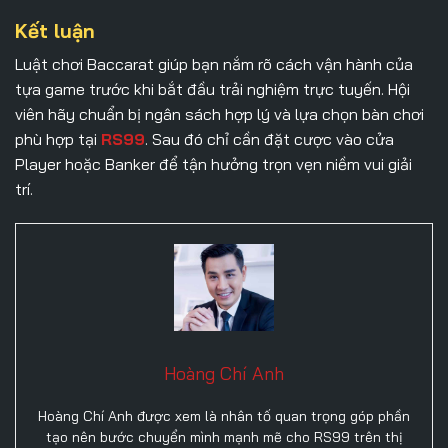
Kết luận
Luật chơi Baccarat giúp bạn nắm rõ cách vận hành của
tựa game trước khi bắt đầu trải nghiệm trực tuyến. Hội
viên hãy chuẩn bị ngân sách hợp lý và lựa chọn bàn chơi
phù hợp tại
RS99
. Sau đó chỉ cần đặt cược vào cửa
Player hoặc Banker để tận hưởng trọn vẹn niềm vui giải
trí.
Hoàng Chí Anh
Hoàng Chí Anh được xem là nhân tố quan trọng góp phần
tạo nên bước chuyển mình mạnh mẽ cho RS99 trên thị