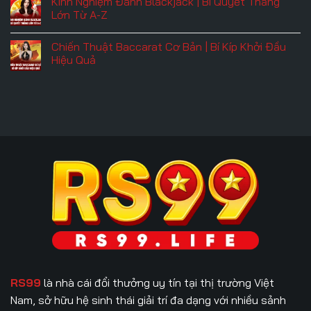
Kinh Nghiệm Đánh Blackjack | Bí Quyết Thắng
Yếu
Phổ
bình
Tố
Biến
luận
Lớn Từ A-Z
Quyết
–
ở
Định
Top
Cách
Không
Thắng
Slot
Chơi
có
Chiến Thuật Baccarat Cơ Bản | Bí Kíp Khởi Đầu
Thua
Hot
Roulette
bình
&
Chuẩn
luận
Hiệu Quả
Cách
–
ở
Chơi
Biết
Kinh
Không
Hiệu
Sớm
Nghiệm
có
Quả
Tránh
Đánh
bình
Mất
Blackjack
luận
Tiền
|
ở
Oan
Bí
Chiến
Quyết
Thuật
Thắng
Baccarat
Lớn
Cơ
Từ
Bản
A-
|
Z
Bí
Kíp
Khởi
Đầu
Hiệu
Quả
RS99
là nhà cái đổi thưởng uy tín tại thị trường Việt
Nam, sở hữu hệ sinh thái giải trí đa dạng với nhiều sảnh