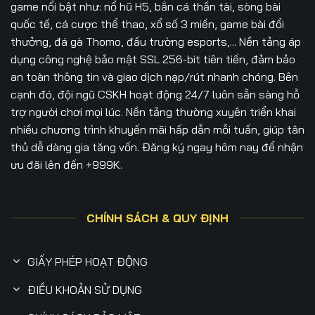
game nổi bật như: nổ hũ H5, bắn cá thần tài, sòng bài
quốc tế, cá cược thể thao, xổ số 3 miền, game bài đổi
thưởng, đá gà Thomo, đấu trường esports,... Nền tảng áp
dụng công nghệ bảo mật SSL 256-bit tiên tiến, đảm bảo
an toàn thông tin và giao dịch nạp/rút nhanh chóng. Bên
cạnh đó, đội ngũ CSKH hoạt động 24/7 luôn sẵn sàng hỗ
trợ người chơi mọi lúc. Nền tảng thường xuyên triển khai
nhiều chương trình khuyến mãi hấp dẫn mỗi tuần, giúp tân
thủ dễ dàng gia tăng vốn. Đăng ký ngay hôm nay để nhận
ưu đãi lên đến +999K.
CHÍNH SÁCH & QUY ĐỊNH
GIẤY PHÉP HOẠT ĐỘNG
ĐIỀU KHOẢN SỬ DỤNG