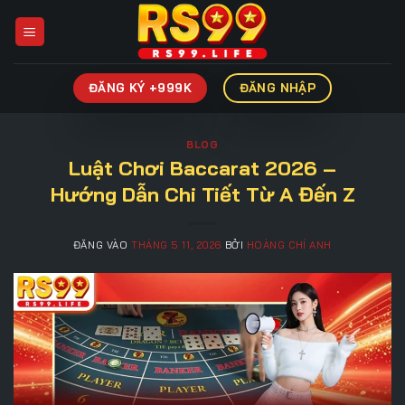
Bỏ
qua
nội
dung
ĐĂNG KÝ +999K
ĐĂNG NHẬP
BLOG
Luật Chơi Baccarat 2026 –
Hướng Dẫn Chi Tiết Từ A Đến Z
ĐĂNG VÀO
THÁNG 5 11, 2026
BỞI
HOÀNG CHÍ ANH