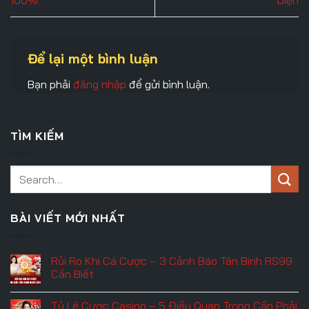
Để lại một bình luận
Bạn phải
đăng nhập
để gửi bình luận.
TÌM KIẾM
BÀI VIẾT MỚI NHẤT
Rủi Ro Khi Cá Cược – 3 Cảnh Báo Tân Binh RS99
Cần Biết
Không
có
Tỷ Lệ Cược Casino – 5 Điều Quan Trọng Cần Phải
bình