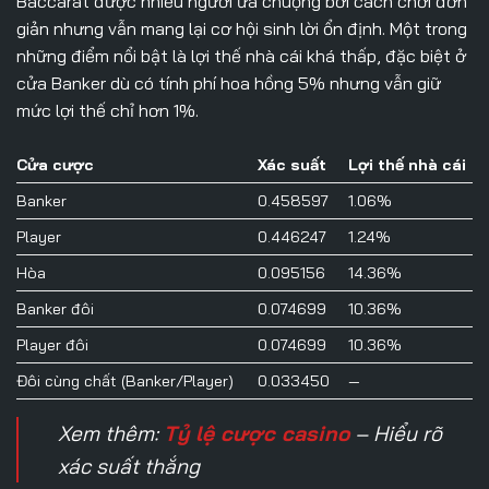
Baccarat được nhiều người ưa chuộng bởi cách chơi đơn
giản nhưng vẫn mang lại cơ hội sinh lời ổn định. Một trong
những điểm nổi bật là lợi thế nhà cái khá thấp, đặc biệt ở
cửa Banker dù có tính phí hoa hồng 5% nhưng vẫn giữ
mức lợi thế chỉ hơn 1%.
Cửa cược
Xác suất
Lợi thế nhà cái
Banker
0.458597
1.06%
Player
0.446247
1.24%
Hòa
0.095156
14.36%
Banker đôi
0.074699
10.36%
Player đôi
0.074699
10.36%
Đôi cùng chất (Banker/Player)
0.033450
—
Xem thêm:
Tỷ lệ cược casino
– Hiểu rõ
xác suất thắng