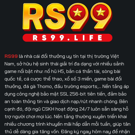
Từ
Bản
A-
|
Z
Bí
Kíp
Khởi
Đầu
Hiệu
Quả
RS99
là nhà cái đổi thưởng uy tín tại thị trường Việt
Nam, sở hữu hệ sinh thái giải trí đa dạng với nhiều sảnh
game nổi bật như: nổ hũ H5, bắn cá thần tài, sòng bài
quốc tế, cá cược thể thao, xổ số 3 miền, game bài đổi
thưởng, đá gà Thomo, đấu trường esports,... Nền tảng áp
dụng công nghệ bảo mật SSL 256-bit tiên tiến, đảm bảo
an toàn thông tin và giao dịch nạp/rút nhanh chóng. Bên
cạnh đó, đội ngũ CSKH hoạt động 24/7 luôn sẵn sàng hỗ
trợ người chơi mọi lúc. Nền tảng thường xuyên triển khai
nhiều chương trình khuyến mãi hấp dẫn mỗi tuần, giúp tân
thủ dễ dàng gia tăng vốn. Đăng ký ngay hôm nay để nhận