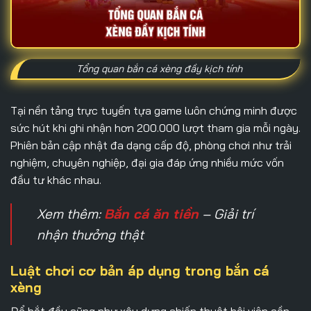
Tổng quan bắn cá xèng đầy kịch tính
Tại nền tảng trực tuyến tựa game luôn chứng minh được
sức hút khi ghi nhận hơn 200.000 lượt tham gia mỗi ngày.
Phiên bản cập nhật đa dạng cấp độ, phòng chơi như trải
nghiệm, chuyên nghiệp, đại gia đáp ứng nhiều mức vốn
đầu tư khác nhau.
Xem thêm:
Bắn cá ăn tiền
– Giải trí
nhận thưởng thật
Luật chơi cơ bản áp dụng trong bắn cá
xèng
Để bắt đầu cũng như xây dựng chiến thuật hội viên cần