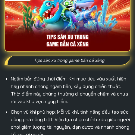
Tips săn xu trong game bắn cá xèng
Ngắm bắn đúng thời điểm: Khi mục tiêu vừa xuất hiện
hãy nhanh chóng ngắm bắn, xây dựng chiến thuật.
Thời điểm này chúng thường di chuyển chậm và chưa
rơi vào khu vực nguy hiểm.
Chọn vũ khí phù hợp: Mỗi vũ khí, tính năng đều tạo sức
công phá riêng biệt. Việc lựa chọn chính xác giúp người
chơi giảm lượng tài nguyên, đạn dược và nhanh chóng
tối ưu lợi nhuận.