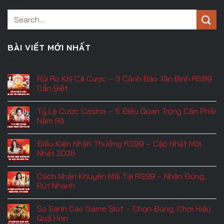
BÀI VIẾT MỚI NHẤT
Rủi Ro Khi Cá Cược – 3 Cảnh Báo Tân Binh RS99
Cần Biết
Không
có
Tỷ Lệ Cược Casino – 5 Điều Quan Trọng Cần Phải
bình
luận
Nắm Rõ
ở
Rủi
Không
Ro
có
Điều Kiện Nhận Thưởng RS99 – Cập Nhật Mới
Khi
bình
Cá
luận
Nhất 2026
Cược
ở
–
Tỷ
Không
3
Lệ
có
Cách Nhận Khuyến Mãi Tại RS99 – Nhận Đúng,
Cảnh
Cược
bình
Báo
Casino
luận
Rút Nhanh
Tân
–
ở
Binh
5
Điều
Không
RS99
Điều
Kiện
có
So Sánh Các Game Slot – Chọn Đúng, Chơi Hiệu
Cần
Quan
Nhận
bình
Biết
Trọng
Thưởng
luận
Quả Hơn
Cần
RS99
ở