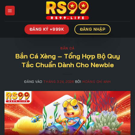
Bỏ
qua
nội
dung
ĐĂNG KÝ +999K
ĐĂNG NHẬP
BẮN CÁ
Bắn Cá Xèng – Tổng Hợp Bộ Quy
Tắc Chuẩn Dành Cho Newbie
ĐĂNG VÀO
THÁNG 3 24, 2026
BỞI
HOÀNG CHÍ ANH