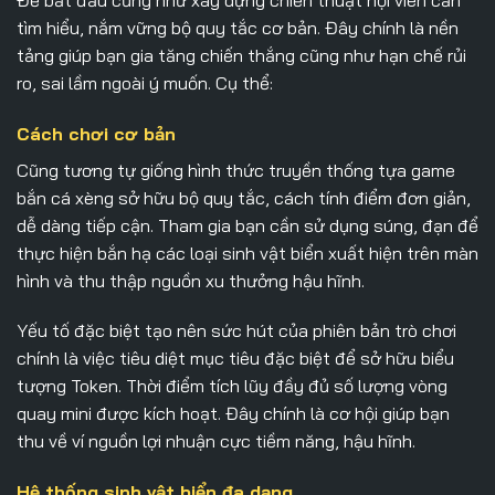
tìm hiểu, nắm vững bộ quy tắc cơ bản. Đây chính là nền
tảng giúp bạn gia tăng chiến thắng cũng như hạn chế rủi
ro, sai lầm ngoài ý muốn. Cụ thể:
Cách chơi cơ bản
Cũng tương tự giống hình thức truyền thống tựa game
bắn cá xèng sở hữu bộ quy tắc, cách tính điểm đơn giản,
dễ dàng tiếp cận. Tham gia bạn cần sử dụng súng, đạn để
thực hiện bắn hạ các loại sinh vật biển xuất hiện trên màn
hình và thu thập nguồn xu thưởng hậu hĩnh.
Yếu tố đặc biệt tạo nên sức hút của phiên bản trò chơi
chính là việc tiêu diệt mục tiêu đặc biệt để sở hữu biểu
tượng Token. Thời điểm tích lũy đầy đủ số lượng vòng
quay mini được kích hoạt. Đây chính là cơ hội giúp bạn
thu về ví nguồn lợi nhuận cực tiềm năng, hậu hĩnh.
Hệ thống sinh vật biển đa dạng