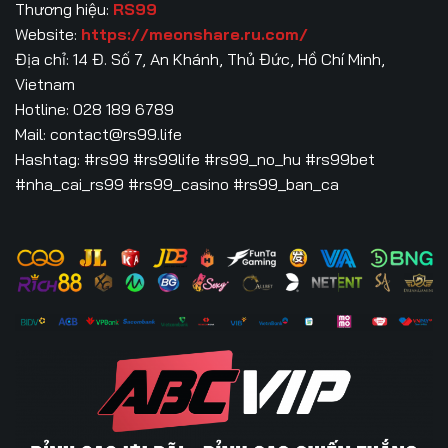
Thương hiệu:
RS99
Website:
https://meonshare.ru.com/
Địa chỉ: 14 Đ. Số 7, An Khánh, Thủ Đức, Hồ Chí Minh,
Vietnam
Hotline: 028 189 6789
Mail:
contact@rs99.life
Hashtag: #rs99 #rs99life #rs99_no_hu #rs99bet
#nha_cai_rs99 #rs99_casino #rs99_ban_ca