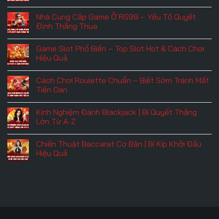
Phải
–
Cách
Không
Nắm
Cập
Nhận
có
Nhà Cung Cấp Game Ở RS99 – Yếu Tố Quyết
Rõ
Nhật
Khuyến
bình
Mới
Mãi
luận
Định Thắng Thua
Nhất
Tại
ở
2026
RS99
So
Không
–
Sánh
có
Game Slot Phổ Biến – Top Slot Hot & Cách Chơi
Nhận
Các
bình
Đúng,
Game
luận
Hiệu Quả
Rút
Slot
ở
Nhanh
–
Nhà
Không
Chọn
Cung
có
Cách Chơi Roulette Chuẩn – Biết Sớm Tránh Mất
Đúng,
Cấp
bình
Chơi
Game
luận
Tiền Oan
Hiệu
Ở
ở
Quả
RS99
Game
Không
Hơn
–
Slot
có
Kinh Nghiệm Đánh Blackjack | Bí Quyết Thắng
Yếu
Phổ
bình
Tố
Biến
luận
Lớn Từ A-Z
Quyết
–
ở
Định
Top
Cách
Không
Thắng
Slot
Chơi
có
Chiến Thuật Baccarat Cơ Bản | Bí Kíp Khởi Đầu
Thua
Hot
Roulette
bình
&
Chuẩn
luận
Hiệu Quả
Cách
–
ở
Chơi
Biết
Kinh
Không
Hiệu
Sớm
Nghiệm
có
Quả
Tránh
Đánh
bình
Mất
Blackjack
luận
Tiền
|
ở
Oan
Bí
Chiến
Quyết
Thuật
Thắng
Baccarat
Lớn
Cơ