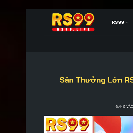
Bỏ
qua
RS99
nội
dung
Săn Thưởng Lớn RS
ĐĂNG VÀ