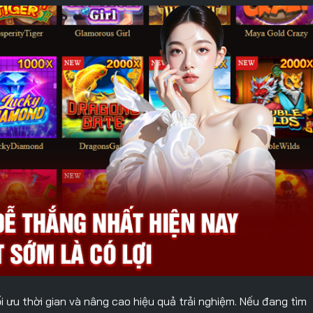
i ưu thời gian và nâng cao hiệu quả trải nghiệm. Nếu đang tìm