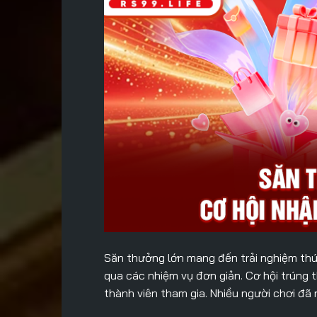
Săn thưởng lớn mang đến trải nghiệm thú 
qua các nhiệm vụ đơn giản. Cơ hội trúng
thành viên tham gia. Nhiều người chơi đã 