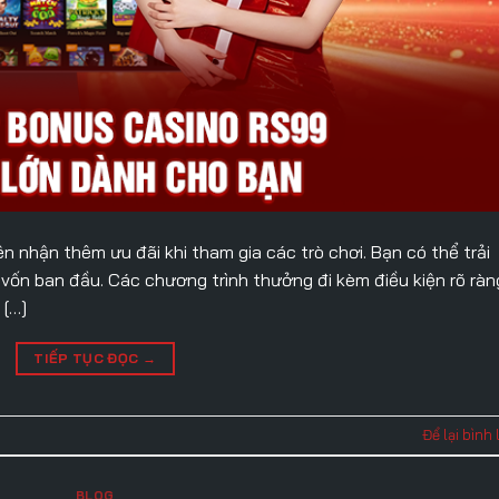
ên nhận thêm ưu đãi khi tham gia các trò chơi. Bạn có thể trải
 vốn ban đầu. Các chương trình thưởng đi kèm điều kiện rõ ràn
 […]
TIẾP TỤC ĐỌC
→
Để lại bình
BLOG