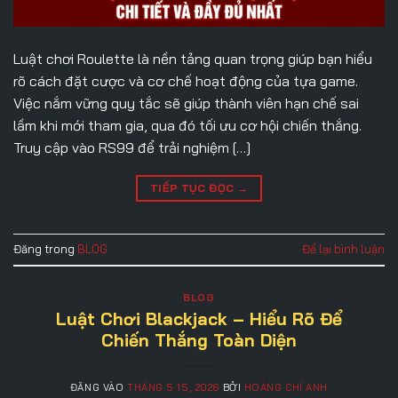
Luật chơi Roulette là nền tảng quan trọng giúp bạn hiểu
rõ cách đặt cược và cơ chế hoạt động của tựa game.
Việc nắm vững quy tắc sẽ giúp thành viên hạn chế sai
lầm khi mới tham gia, qua đó tối ưu cơ hội chiến thắng.
Truy cập vào RS99 để trải nghiệm […]
TIẾP TỤC ĐỌC
→
Đăng trong
BLOG
Để lại bình luận
BLOG
Luật Chơi Blackjack – Hiểu Rõ Để
Chiến Thắng Toàn Diện
ĐĂNG VÀO
THÁNG 5 15, 2026
BỞI
HOÀNG CHÍ ANH