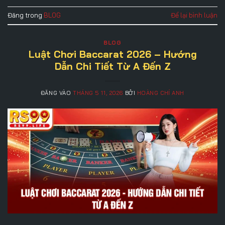
Đăng trong
BLOG
Để lại bình luận
BLOG
Luật Chơi Baccarat 2026 – Hướng
Dẫn Chi Tiết Từ A Đến Z
ĐĂNG VÀO
THÁNG 5 11, 2026
BỞI
HOÀNG CHÍ ANH