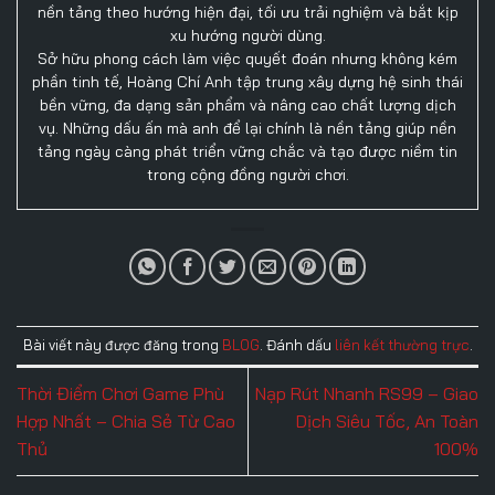
nền tảng theo hướng hiện đại, tối ưu trải nghiệm và bắt kịp
xu hướng người dùng.
Sở hữu phong cách làm việc quyết đoán nhưng không kém
phần tinh tế, Hoàng Chí Anh tập trung xây dựng hệ sinh thái
bền vững, đa dạng sản phẩm và nâng cao chất lượng dịch
vụ. Những dấu ấn mà anh để lại chính là nền tảng giúp nền
tảng ngày càng phát triển vững chắc và tạo được niềm tin
trong cộng đồng người chơi.
Bài viết này được đăng trong
BLOG
. Đánh dấu
liên kết thường trực
.
Thời Điểm Chơi Game Phù
Nạp Rút Nhanh RS99 – Giao
Hợp Nhất – Chia Sẻ Từ Cao
Dịch Siêu Tốc, An Toàn
Thủ
100%