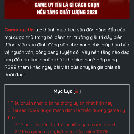
Game uy tín
trở thành mục tiêu săn đón hàng đầu của
mọi cược thủ trong bối cảnh thị trường giải trí đầy biến
động. Việc xác định đúng sân chơi xanh chín giúp bạn bảo
vệ nguồn vốn, công bằng tuyệt đối. Vậy nền tảng nào đáp
ứng đủ các tiêu chuẩn khắt khe hiện nay? Hãy cùng
RS99 tham khảo ngay bài viết của chuyên gia chia sẻ
dưới đây!
Mục Lục
[
ẩn
]
1
Tiêu chuẩn nhận diện hệ thống uy tín nhất hiện nay
2
Tại sao RS99 được mệnh danh là thiên đường game uy
tín?
2.1
Giao diện hiện đại, trải nghiệm game cực mượt
2.2
Kho game uy tín, kết quả ngẫu nhiên 100%