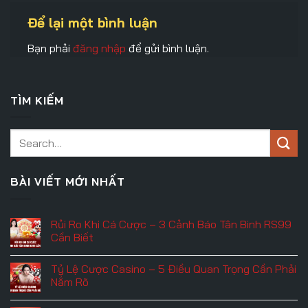
Để lại một bình luận
Bạn phải
đăng nhập
để gửi bình luận.
TÌM KIẾM
BÀI VIẾT MỚI NHẤT
Rủi Ro Khi Cá Cược – 3 Cảnh Báo Tân Binh RS99
Cần Biết
Không
có
Tỷ Lệ Cược Casino – 5 Điều Quan Trọng Cần Phải
bình
luận
Nắm Rõ
ở
Rủi
Không
Ro
có