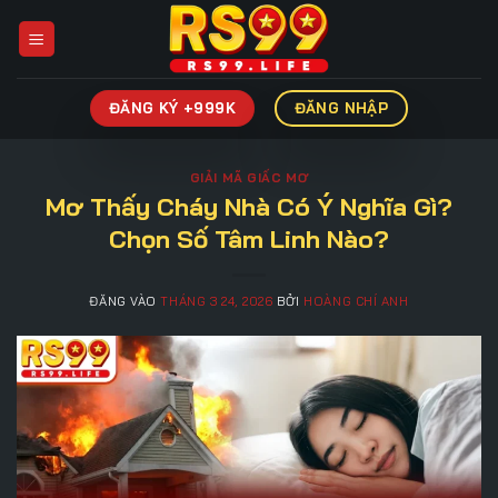
Bỏ
qua
nội
dung
ĐĂNG KÝ +999K
ĐĂNG NHẬP
GIẢI MÃ GIẤC MƠ
Mơ Thấy Cháy Nhà Có Ý Nghĩa Gì?
Chọn Số Tâm Linh Nào?
ĐĂNG VÀO
THÁNG 3 24, 2026
BỞI
HOÀNG CHÍ ANH