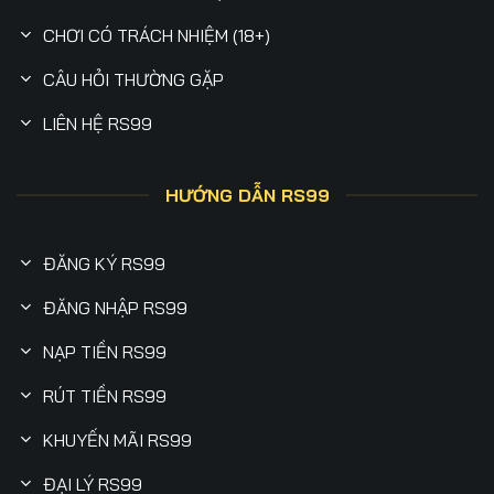
CHƠI CÓ TRÁCH NHIỆM (18+)
CÂU HỎI THƯỜNG GẶP
LIÊN HỆ RS99
HƯỚNG DẪN RS99
ĐĂNG KÝ RS99
ĐĂNG NHẬP RS99
NẠP TIỀN RS99
RÚT TIỀN RS99
KHUYẾN MÃI RS99
ĐẠI LÝ RS99