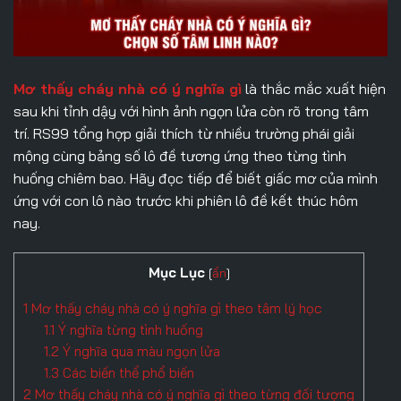
Mơ thấy cháy nhà có ý nghĩa gì
là thắc mắc xuất hiện
sau khi tỉnh dậy với hình ảnh ngọn lửa còn rõ trong tâm
trí. RS99 tổng hợp giải thích từ nhiều trường phái giải
mộng cùng bảng số lô đề tương ứng theo từng tình
huống chiêm bao. Hãy đọc tiếp để biết giấc mơ của mình
ứng với con lô nào trước khi phiên lô đề kết thúc hôm
nay.
Mục Lục
[
ẩn
]
1
Mơ thấy cháy nhà có ý nghĩa gì theo tâm lý học
1.1
Ý nghĩa từng tình huống
1.2
Ý nghĩa qua màu ngọn lửa
1.3
Các biến thể phổ biến
2
Mơ thấy cháy nhà có ý nghĩa gì theo từng đối tượng