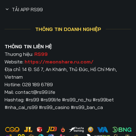
TẢI APP RS99
THÔNG TIN DOANH NGHIỆP
THÔNG TIN LIÊN HỆ
Thương hiệu:
RS99
Website:
https://meonshare.ru.com/
Địa chỉ: 14 Đ. Số 7, An Khánh, Thủ Đức, Hồ Chí Minh,
Vietnam
Hotline: 028 189 6789
Mail:
contact@rs99.life
Hashtag: #rs99 #rs99life #rs99_no_hu #rs99bet
#nha_cai_rs99 #rs99_casino #rs99_ban_ca