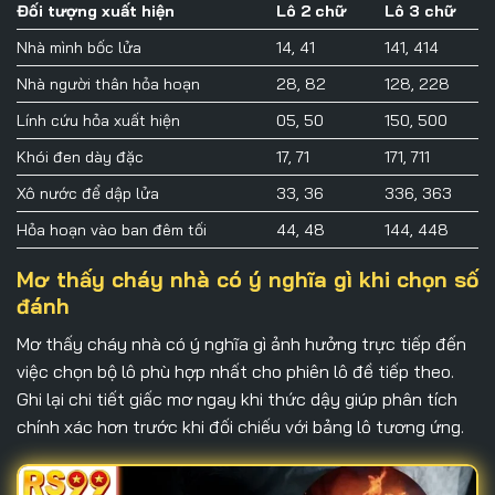
Đối tượng xuất hiện
Lô 2 chữ
Lô 3 chữ
Nhà mình bốc lửa
14, 41
141, 414
Nhà người thân hỏa hoạn
28, 82
128, 228
Lính cứu hỏa xuất hiện
05, 50
150, 500
Khói đen dày đặc
17, 71
171, 711
Xô nước để dập lửa
33, 36
336, 363
Hỏa hoạn vào ban đêm tối
44, 48
144, 448
Mơ thấy cháy nhà có ý nghĩa gì khi chọn số
đánh
Mơ thấy cháy nhà có ý nghĩa gì
ảnh hưởng trực tiếp đến
việc chọn bộ lô phù hợp nhất cho phiên lô đề tiếp theo.
Ghi lại chi tiết giấc mơ ngay khi thức dậy giúp phân tích
chính xác hơn trước khi đối chiếu với bảng lô tương ứng.