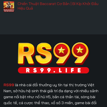
Thắng
Slot
Chơi
có
Chiến Thuật Baccarat Cơ Bản | Bí Kíp Khởi Đầu
Thua
Hot
Roulette
bình
&
Chuẩn
luận
Hiệu Quả
Cách
–
ở
Chơi
Biết
Kinh
Không
Hiệu
Sớm
Nghiệm
có
Quả
Tránh
Đánh
bình
Mất
Blackjack
luận
Tiền
|
ở
Oan
Bí
Chiến
Quyết
Thuật
Thắng
Baccarat
Lớn
Cơ
Từ
Bản
A-
|
Z
Bí
Kíp
Khởi
Đầu
Hiệu
Quả
RS99
là nhà cái đổi thưởng uy tín tại thị trường Việt
Nam, sở hữu hệ sinh thái giải trí đa dạng với nhiều sảnh
game nổi bật như: nổ hũ H5, bắn cá thần tài, sòng bài
quốc tế, cá cược thể thao, xổ số 3 miền, game bài đổi