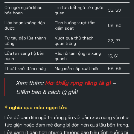
Cơ ngơi người khác
Tin tức bất ngờ từ người
35, 53
hỏa hoạn
quen
Hỏa hoạn không dập
Tình huống vượt tầm
08, 80
được
kiểm soát
Tự tay dập lửa thành
Vượt qua thử thách
22, 27
công
quan trọng
Lửa lan sang hộ bên
Rắc rối lan rộng ra xung
16, 61
cạnh
quanh
Thoát khỏi đám cháy
May mắn sắp xuất hiện
68, 86
Xem thêm:
Mơ thấy rụng răng là gì
–
Điềm báo & cách lý giải
Ý nghĩa qua màu ngọn lửa
Lửa đỏ cam khi ngủ thường gắn với cảm xúc nóng vội như
tức giận hoặc đam mê đang bị dồn nén quá lâu bên trong.
Lửa xanh ít gặp hơn nhưng thường báo hiệu tình huống bí