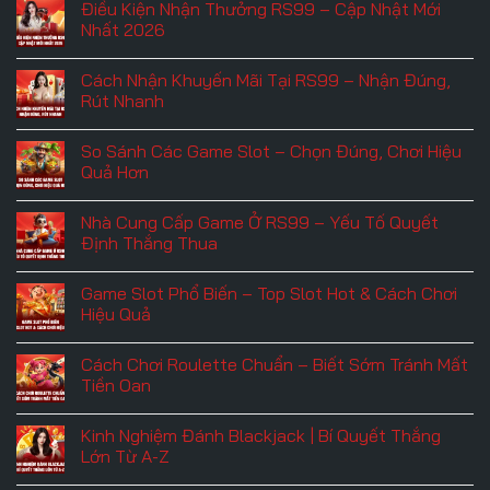
Điều Kiện Nhận Thưởng RS99 – Cập Nhật Mới
Khi
bình
Cá
luận
Nhất 2026
Cược
ở
–
Tỷ
Không
3
Lệ
có
Cách Nhận Khuyến Mãi Tại RS99 – Nhận Đúng,
Cảnh
Cược
bình
Báo
Casino
luận
Rút Nhanh
Tân
–
ở
Binh
5
Điều
Không
RS99
Điều
Kiện
có
So Sánh Các Game Slot – Chọn Đúng, Chơi Hiệu
Cần
Quan
Nhận
bình
Biết
Trọng
Thưởng
luận
Quả Hơn
Cần
RS99
ở
Phải
–
Cách
Không
Nắm
Cập
Nhận
có
Nhà Cung Cấp Game Ở RS99 – Yếu Tố Quyết
Rõ
Nhật
Khuyến
bình
Mới
Mãi
luận
Định Thắng Thua
Nhất
Tại
ở
2026
RS99
So
Không
–
Sánh
có
Game Slot Phổ Biến – Top Slot Hot & Cách Chơi
Nhận
Các
bình
Đúng,
Game
luận
Hiệu Quả
Rút
Slot
ở
Nhanh
–
Nhà
Không
Chọn
Cung
có
Cách Chơi Roulette Chuẩn – Biết Sớm Tránh Mất
Đúng,
Cấp
bình
Chơi
Game
luận
Tiền Oan
Hiệu
Ở
ở
Quả
RS99
Game
Không
Hơn
–
Slot
có
Kinh Nghiệm Đánh Blackjack | Bí Quyết Thắng
Yếu
Phổ
bình
Tố
Biến
luận
Lớn Từ A-Z
Quyết
–
ở
Định
Top
Cách
Không