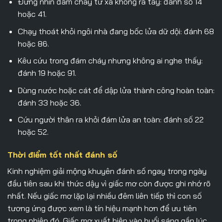
Đứng nhìn đám cháy từ xa không ra tay: đánh số 14
hoặc 41.
Chạy thoát khỏi ngôi nhà đang bốc lửa dữ dội: đánh 68
hoặc 86.
Kêu cứu trong đám cháy nhưng không ai nghe thấy:
đánh 19 hoặc 91.
Dùng nước hoặc cát để dập lửa thành công hoàn toàn:
đánh 33 hoặc 36.
Cứu người thân ra khỏi đám lửa an toàn: đánh số 22
hoặc 52.
Thời điểm tốt nhất đánh số
Kinh nghiệm giải mộng khuyên đánh số ngay trong ngày
đầu tiên sau khi thức dậy vì giấc mơ còn được ghi nhớ rõ
nhất. Nếu giấc mơ lặp lại nhiều đêm liên tiếp thì con số
tương ứng được xem là tín hiệu mạnh hơn để ưu tiên
trong phiên đó. Giấc mơ xuất hiện vào buổi sáng gần lúc