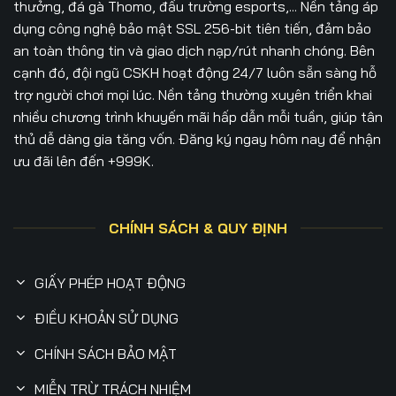
thưởng, đá gà Thomo, đấu trường esports,... Nền tảng áp
dụng công nghệ bảo mật SSL 256-bit tiên tiến, đảm bảo
an toàn thông tin và giao dịch nạp/rút nhanh chóng. Bên
cạnh đó, đội ngũ CSKH hoạt động 24/7 luôn sẵn sàng hỗ
trợ người chơi mọi lúc. Nền tảng thường xuyên triển khai
nhiều chương trình khuyến mãi hấp dẫn mỗi tuần, giúp tân
thủ dễ dàng gia tăng vốn. Đăng ký ngay hôm nay để nhận
ưu đãi lên đến +999K.
CHÍNH SÁCH & QUY ĐỊNH
GIẤY PHÉP HOẠT ĐỘNG
ĐIỀU KHOẢN SỬ DỤNG
CHÍNH SÁCH BẢO MẬT
MIỄN TRỪ TRÁCH NHIỆM