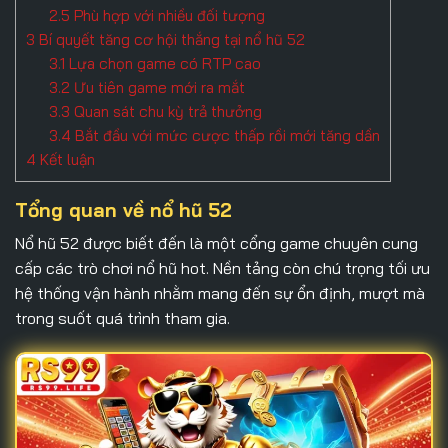
2.5
Phù hợp với nhiều đối tượng
3
Bí quyết tăng cơ hội thắng tại nổ hũ 52
3.1
Lựa chọn game có RTP cao
3.2
Ưu tiên game mới ra mắt
3.3
Quan sát chu kỳ trả thưởng
3.4
Bắt đầu với mức cược thấp rồi mới tăng dần
4
Kết luận
Tổng quan về nổ hũ 52
Nổ hũ 52
được biết đến là một cổng game chuyên cung
cấp các trò chơi nổ hũ hot. Nền tảng còn chú trọng tối ưu
hệ thống vận hành nhằm mang đến sự ổn định, mượt mà
trong suốt quá trình tham gia.