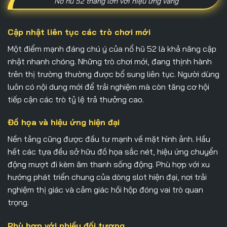
Nổ hũ 52 thắng lớn với hiệu ứng vàng
Cập nhật liên tục các trò chơi mới
Một điểm mạnh đáng chú ý của nổ hũ 52 là khả năng cập
nhật nhanh chóng. Những trò chơi mới, đang thịnh hành
trên thị trường thường được bổ sung liên tục. Người dùng
luôn có nội dung mới để trải nghiệm mà còn tăng cơ hội
tiếp cận các trò tỷ lệ trả thưởng cao.
Đồ họa và hiệu ứng hiện đại
Nền tảng cũng được đầu tư mạnh về mặt hình ảnh. Hầu
hết các tựa đều sở hữu đồ họa sắc nét, hiệu ứng chuyển
động mượt đi kèm âm thanh sống động. Phù hợp với xu
hướng phát triển chung của dòng slot hiện đại, nơi trải
nghiệm thị giác và cảm giác hồi hộp đóng vai trò quan
trọng.
Phù hợp với nhiều đối tượng