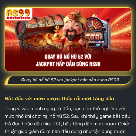
Quay hũ nổ hũ 52 với jackpot hấp dẫn cùng RS99
Bắt đầu với mức cược thấp rồi mới tăng dần
Thay vì vào mạnh ngay từ đầu, bạn nên thử nghiệm với
mức nhỏ khi chơi tại nổ hũ 52. Sau khi thấy game bắt đầu
trả đều hoặc dấu hiệu tốt, hãy tăng dần mức cược. Chiến
thuật giúp giảm rủi ro ban đầu cũng như tận dụng được