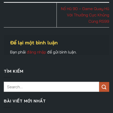
Nổ Hũ 90 – Game Quay Hũ
Với Thưởng Cực Khủng
Cùng RS99
Để lại một bình luận
Bạn phải
đăng nhập
để gửi bình luận.
TÌM KIẾM
BÀI VIẾT MỚI NHẤT