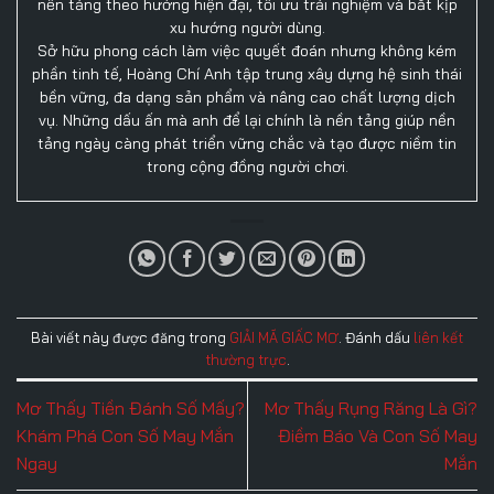
nền tảng theo hướng hiện đại, tối ưu trải nghiệm và bắt kịp
xu hướng người dùng.
Sở hữu phong cách làm việc quyết đoán nhưng không kém
phần tinh tế, Hoàng Chí Anh tập trung xây dựng hệ sinh thái
bền vững, đa dạng sản phẩm và nâng cao chất lượng dịch
vụ. Những dấu ấn mà anh để lại chính là nền tảng giúp nền
tảng ngày càng phát triển vững chắc và tạo được niềm tin
trong cộng đồng người chơi.
Bài viết này được đăng trong
GIẢI MÃ GIẤC MƠ
. Đánh dấu
liên kết
thường trực
.
Mơ Thấy Tiền Đánh Số Mấy?
Mơ Thấy Rụng Răng Là Gì?
Khám Phá Con Số May Mắn
Điềm Báo Và Con Số May
Ngay
Mắn