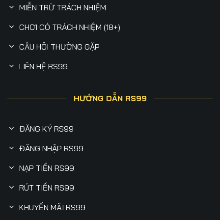
MIỄN TRỪ TRÁCH NHIỆM
CHƠI CÓ TRÁCH NHIỆM (18+)
CÂU HỎI THƯỜNG GẶP
LIÊN HỆ RS99
HƯỚNG DẪN RS99
ĐĂNG KÝ RS99
ĐĂNG NHẬP RS99
NẠP TIỀN RS99
RÚT TIỀN RS99
KHUYẾN MÃI RS99