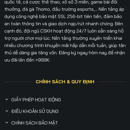
quốc tế, cá cược thể thao, xổ số 3 miền, game bài đổi
thưởng, đá gà Thomo, đấu trường esports,... Nền tảng áp
dụng công nghệ bảo mật SSL 256-bit tiên tiến, đảm bảo
an toàn thông tin và giao dịch nạp/rút nhanh chóng. Bên
cạnh đó, đội ngũ CSKH hoạt động 24/7 luôn sẵn sàng hỗ
trợ người chơi mọi lúc. Nền tảng thường xuyên triển khai
nhiều chương trình khuyến mãi hấp dẫn mỗi tuần, giúp tân
thủ dễ dàng gia tăng vốn. Đăng ký ngay hôm nay để nhận
ưu đãi lên đến +999K.
CHÍNH SÁCH & QUY ĐỊNH
GIẤY PHÉP HOẠT ĐỘNG
ĐIỀU KHOẢN SỬ DỤNG
CHÍNH SÁCH BẢO MẬT