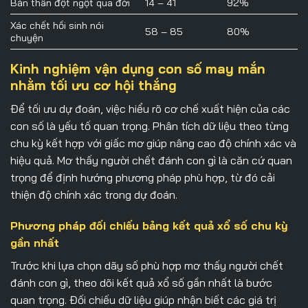
Bản thân đột ngột qua đời
14 – 41
92%
Xác chết hồi sinh nói
58 – 85
80%
chuyện
Kinh nghiệm vận dụng con số may mắn
nhằm tối ưu cơ hội thắng
Để tối ưu dự đoán, việc hiểu rõ cơ chế xuất hiện của các
con số là yếu tố quan trọng. Phân tích dữ liệu theo từng
chu kỳ kết hợp với giấc mơ giúp nâng cao độ chính xác và
hiệu quả. Mơ thấy người chết đánh con gì là căn cứ quan
trọng để định hướng phương pháp phù hợp, từ đó cải
thiện độ chính xác trong dự đoán.
Phương pháp đối chiếu bảng kết quả xổ số chu kỳ
gần nhất
Trước khi lựa chọn dãy số phù hợp mơ thấy người chết
đánh con gì, theo dõi kết quả xổ số gần nhất là bước
quan trọng. Đối chiếu dữ liệu giúp nhận biết các giá trị