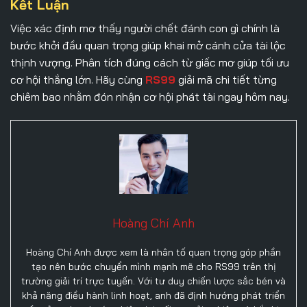
Kết Luận
Việc xác định mơ thấy người chết đánh con gì chính là
bước khởi đầu quan trọng giúp khai mở cánh cửa tài lộc
thịnh vượng. Phân tích đúng cách từ giấc mơ giúp tối ưu
cơ hội thắng lớn. Hãy cùng
RS99
giải mã chi tiết từng
chiêm bao nhằm đón nhận cơ hội phát tài ngay hôm nay.
Hoàng Chí Anh
Hoàng Chí Anh được xem là nhân tố quan trọng góp phần
tạo nên bước chuyển mình mạnh mẽ cho RS99 trên thị
trường giải trí trực tuyến. Với tư duy chiến lược sắc bén và
khả năng điều hành linh hoạt, anh đã định hướng phát triển