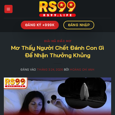
Bỏ
qua
nội
dung
ĐĂNG KÝ +999K
ĐĂNG NHẬP
GIẢI MÃ GIẤC MƠ
Mơ Thấy Người Chết Đánh Con Gì
Để Nhận Thưởng Khủng
ĐĂNG VÀO
THÁNG 3 24, 2026
BỞI
HOÀNG CHÍ ANH