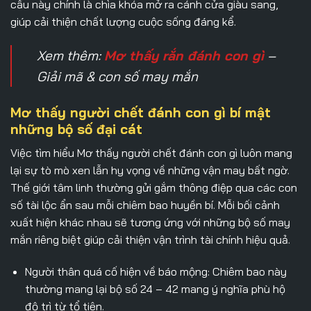
cầu này chính là chìa khóa mở ra cánh cửa giàu sang,
giúp cải thiện chất lượng cuộc sống đáng kể.
Xem thêm:
Mơ thấy rắn đánh con gì
–
Giải mã & con số may mắn
Mơ thấy người chết đánh con gì bí mật
những bộ số đại cát
Việc tìm hiểu Mơ thấy người chết đánh con gì luôn mang
lại sự tò mò xen lẫn hy vọng về những vận may bất ngờ.
Thế giới tâm linh thường gửi gắm thông điệp qua các con
số tài lộc ẩn sau mỗi chiêm bao huyền bí. Mỗi bối cảnh
xuất hiện khác nhau sẽ tương ứng với những bộ số may
mắn riêng biệt giúp cải thiện vận trình tài chính hiệu quả.
Người thân quá cố hiện về báo mộng: Chiêm bao này
thường mang lại bộ số 24 – 42 mang ý nghĩa phù hộ
độ trì từ tổ tiên.