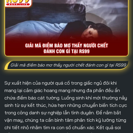
Giải mã điềm báo mơ thấy người chết đánh con gì tại RS99
Sự xuất hiện của người quá cố trong giấc ngủ đôi khi
mang lại cảm giác hoang mang nhưng đa phần đều ẩn
chứa điềm báo cát tường. Luồng sinh khí mới thường nảy
sinh từ sự kết thúc, hứa hẹn những chuyển biến tích cực
trong công danh sự nghiệp lẫn tình duyên. Để nắm bắt
vận may, chúng ta cần bình tâm phân tích kỹ lưỡng từng
chi tiết nhỏ nhằm tìm ra con số chuẩn xác. Kết quả soi