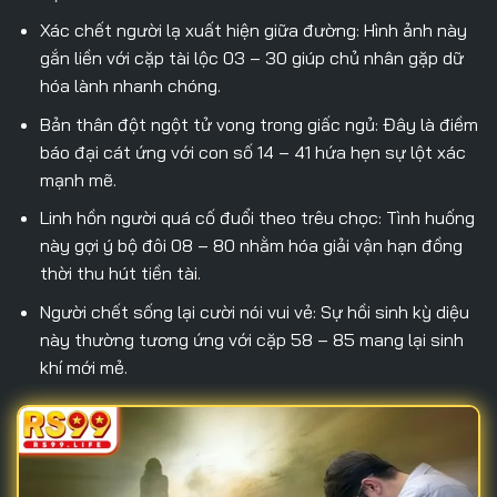
Xác chết người lạ xuất hiện giữa đường: Hình ảnh này
gắn liền với cặp tài lộc 03 – 30 giúp chủ nhân gặp dữ
hóa lành nhanh chóng.
Bản thân đột ngột tử vong trong giấc ngủ: Đây là điềm
báo đại cát ứng với con số 14 – 41 hứa hẹn sự lột xác
mạnh mẽ.
Linh hồn người quá cố đuổi theo trêu chọc: Tình huống
này gợi ý bộ đôi 08 – 80 nhằm hóa giải vận hạn đồng
thời thu hút tiền tài.
Người chết sống lại cười nói vui vẻ: Sự hồi sinh kỳ diệu
này thường tương ứng với cặp 58 – 85 mang lại sinh
khí mới mẻ.